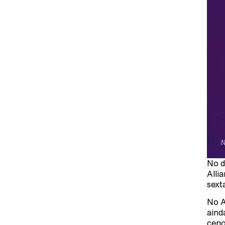
No d
Alli
sext
No A
aind
ceno