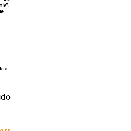
ia”,
ue
da a
údo
to na