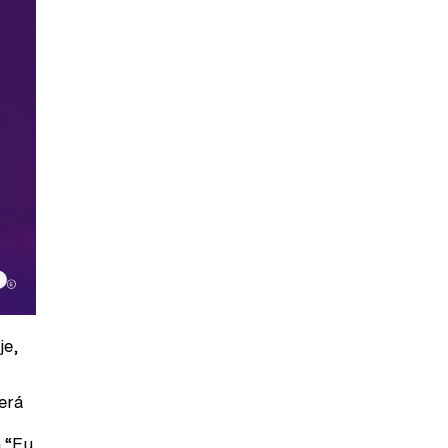
je,
erá
a “Eu