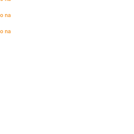
to na
to na