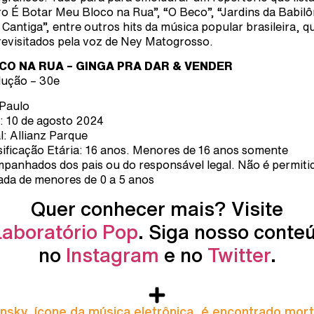
o É Botar Meu Bloco na Rua”, “O Beco”, “Jardins da Babilôn
 Cantiga”, entre outros hits da música popular brasileira, q
revisitados pela voz de Ney Matogrosso.
CO NA RUA – GINGA PRA DAR & VENDER
ução – 30e
Paulo
: 10 de agosto 2024
l: Allianz Parque
sificação Etária: 16 anos. Menores de 16 anos somente
panhados dos pais ou do responsável legal. Não é permiti
ada de menores de 0 a 5 anos
Quer conhecer mais? Visite
Laboratório Pop
. Siga nosso conte
no
Instagram
e no
Twitter
.
nsky, ícone da música eletrônica, é encontrado mor