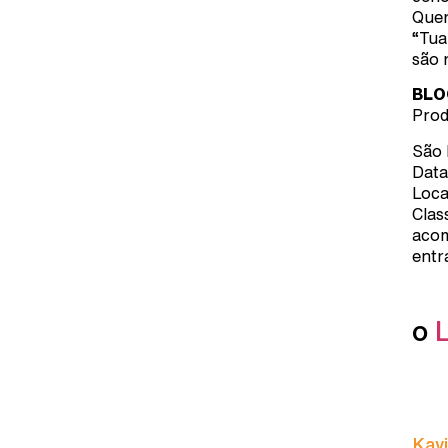
Quer
“Tua
são 
BLO
Prod
São 
Data
Loca
Clas
acom
entr
o
Kavi