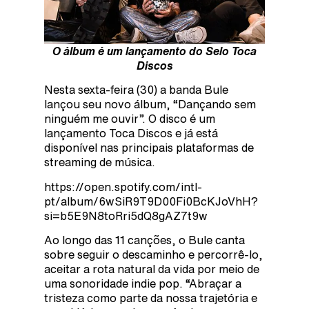
O álbum é um lançamento do Selo Toca
Discos
Nesta sexta-feira (30) a banda Bule
lançou seu novo álbum, “Dançando sem
ninguém me ouvir”. O disco é um
lançamento Toca Discos e já está
disponível nas principais plataformas de
streaming de música.
https://open.spotify.com/intl-
pt/album/6wSiR9T9D00Fi0BcKJoVhH?
si=b5E9N8toRri5dQ8gAZ7t9w
Ao longo das 11 canções, o Bule canta
sobre seguir o descaminho e percorrê-lo,
aceitar a rota natural da vida por meio de
uma sonoridade indie pop. “Abraçar a
tristeza como parte da nossa trajetória e