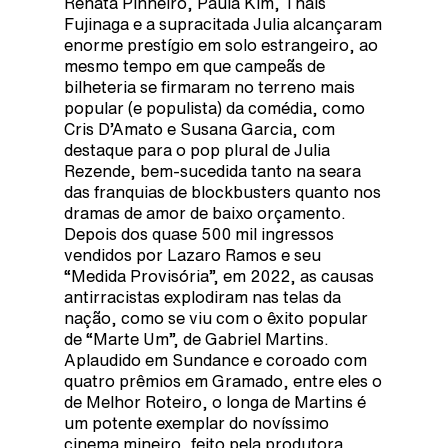
Renata Pinheiro, Paula Kim, Thais
Fujinaga e a supracitada Julia alcançaram
enorme prestígio em solo estrangeiro, ao
mesmo tempo em que campeãs de
bilheteria se firmaram no terreno mais
popular (e populista) da comédia, como
Cris D’Amato e Susana Garcia, com
destaque para o pop plural de Julia
Rezende, bem-sucedida tanto na seara
das franquias de blockbusters quanto nos
dramas de amor de baixo orçamento.
Depois dos quase 500 mil ingressos
vendidos por Lazaro Ramos e seu
“Medida Provisória”, em 2022, as causas
antirracistas explodiram nas telas da
nação, como se viu com o êxito popular
de “Marte Um”, de Gabriel Martins.
Aplaudido em Sundance e coroado com
quatro prêmios em Gramado, entre eles o
de Melhor Roteiro, o longa de Martins é
um potente exemplar do novíssimo
cinema mineiro, feito pela produtora