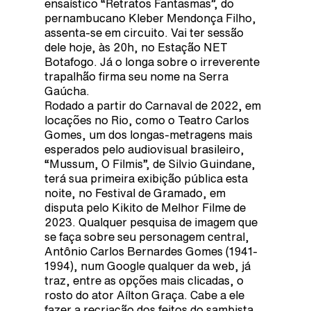
ensaístico “Retratos Fantasmas”, do
pernambucano Kleber Mendonça Filho,
assenta-se em circuito. Vai ter sessão
dele hoje, às 20h, no Estação NET
Botafogo. Já o longa sobre o irreverente
trapalhão firma seu nome na Serra
Gaúcha.
Rodado a partir do Carnaval de 2022, em
locações no Rio, como o Teatro Carlos
Gomes, um dos longas-metragens mais
esperados pelo audiovisual brasileiro,
“Mussum, O Filmis”, de Silvio Guindane,
terá sua primeira exibição pública esta
noite, no Festival de Gramado, em
disputa pelo Kikito de Melhor Filme de
2023. Qualquer pesquisa de imagem que
se faça sobre seu personagem central,
Antônio Carlos Bernardes Gomes (1941-
1994), num Google qualquer da web, já
traz, entre as opções mais clicadas, o
rosto do ator Aílton Graça. Cabe a ele
fazer a recriação dos feitos do sambista