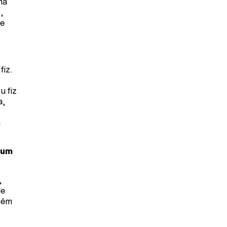
ma
,
ve
fiz.
u fiz
a,
m
 um
,
de
uém