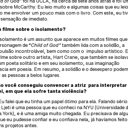
ld of God”
foi na UCLA, há cerca de sete anos atrás e foi u
 sobre McCarthy. Eu leio muito e algumas coisas que eu leio
o me envolver um pouco mais com o livro. Com este, eu ti
 sensação de imediato.
 filme sobre o isolamento?
solamento é um assunto que aparece em muitos filmes que 
rsonagem de “
Child of God”
também lida com a solidão, a
ulsão incontrolável, bem como com o impulso artístico. E
ilme sobre outro artista, Hart Crane, que também se isolav
um poeta solitário e em seu isolamento, sua imaginação
escia em poesia. Em resumo, a solidão e o desespero pode
r as pessoas a belos lugares.
 você conseguiu convencer a atriz para interpretar
l, em que ela sofre tanta violência?
Eu falei que eu tinha um papel ótimo para ela. Falando sério
 Ljeti é uma pessoa que eu conheci na NYU (Universidade 
 York), e é uma amiga muito chegada. Eu precisava de alg
ue eu pudesse confiar e eu confiava nela, já havíamos feito
ns projetos antes.