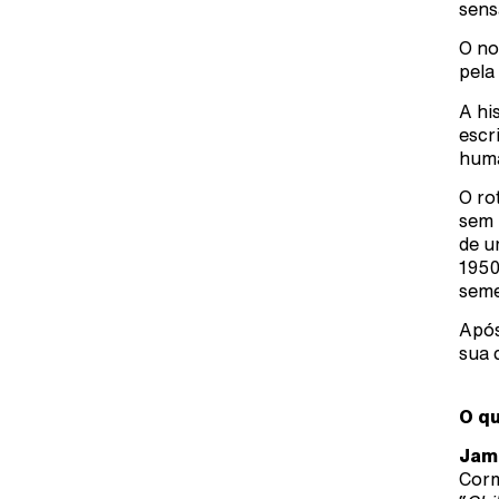
sens
O no
pela
A hi
escr
huma
O ro
sem 
de u
1950
seme
Após
sua 
O qu
Jam
Corm