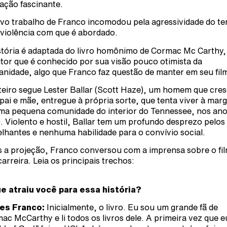
ação fascinante.
vo trabalho de Franco incomodou pela agressividade do te
 violência com que é abordado.
stória é adaptada do livro homônimo de Cormac Mc Carthy,
itor que é conhecido por sua visão pouco otimista da
nidade, algo que Franco faz questão de manter em seu fil
teiro segue Lester Ballar (Scott Haze), um homem que cre
pai e mãe, entregue à própria sorte, que tenta viver à mar
ma pequena comunidade do interior do Tennessee, nos an
. Violento e hostil, Ballar tem um profundo desprezo pelos
lhantes e nenhuma habilidade para o convívio social.
 a projeção, Franco conversou com a imprensa sobre o fil
carreira. Leia os principais trechos:
e atraiu você para essa história?
es Franco:
Inicialmente, o livro. Eu sou um grande fã de
ac McCarthy e li todos os livros dele. A primeira vez que eu