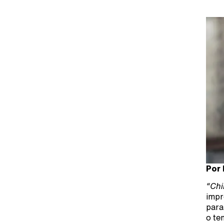
Por 
“Chi
impr
para
o te