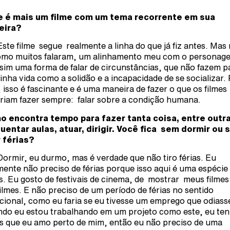
e é mais um filme com um tema recorrente em sua
eira?
Este filme segue realmente a linha do que já fiz antes. Mas
omo muitos falaram, um alinhamento meu com o personag
sim uma forma de falar de circunstâncias, que não fazem p
inha vida como a solidão e a incapacidade de se socializar.
 isso é fascinante e é uma maneira de fazer o que os filmes
riam fazer sempre: falar sobre a condição humana.
 encontra tempo para fazer tanta coisa, entre outra
uentar aulas, atuar, dirigir. Você fica sem dormir ou
r férias?
Dormir, eu durmo, mas é verdade que não tiro férias.
Eu
mente não preciso de férias porque isso aqui é uma espécie
as. Eu gosto de festivais de cinema, de mostrar meus filmes
filmes. E não preciso de um período de férias no sentido
icional, como eu faria se eu tivesse um emprego que odiass
do eu estou trabalhando em um projeto como este, eu te
s que eu amo perto de mim, então eu não preciso de uma