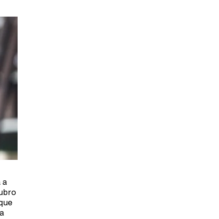
 a
tubro
 que
 a