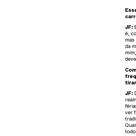
Ess
carr
JF:
é, c
mas 
da m
mim,
deve
Como
freq
tira
JF:
real
féri
ver 
trad
Quan
todo