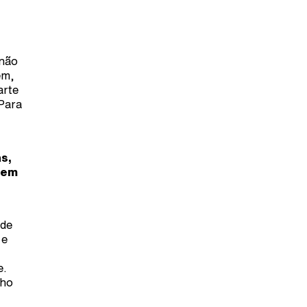
 não
em,
arte
 Para
s,
 sem
 de
 e
e.
nho