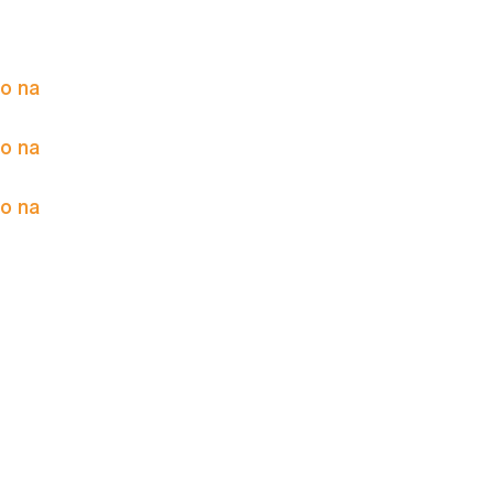
to na
to na
to na