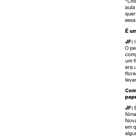
“
Chi
aula
quer
essa
É um
JF:
I
O pe
comp
um f
era 
flor
leva
Como
pape
JF:
Nina
Nova
em q
algu