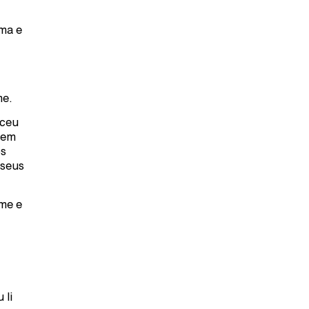
ma e
me.
sceu
gem
os
 seus
me e
 li