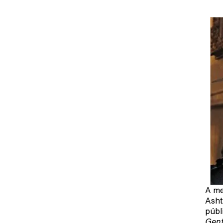
A me
Asht
públ
Gent