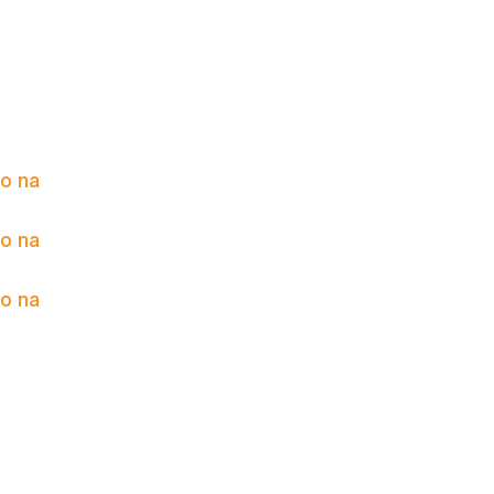
to na
to na
to na