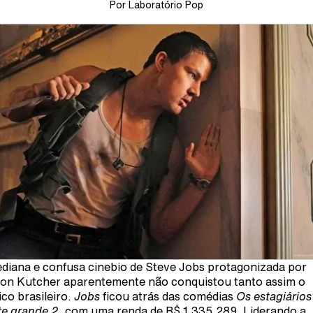
Por Laboratório Pop
diana e confusa cinebio de Steve Jobs protagonizada por
on Kutcher aparentemente não conquistou tanto assim o
ico brasileiro.
Jobs
ficou atrás das comédias
Os estagiário
e grande 2
, com uma renda de R$ 1.335.289. Liderando a