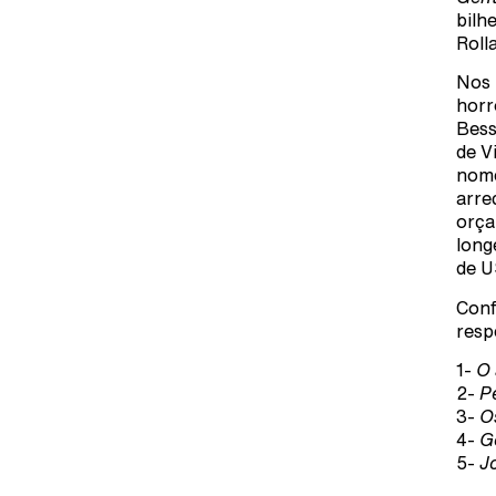
bilh
Roll
Nos 
hor
Bess
de V
nome
arre
orça
long
de U
Conf
resp
1-
O
2-
P
3-
O
4-
G
5-
J