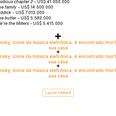
sidious chapter 2
– US$ 41.050.000
he family
– US$ 14.500.000
iddick
– US$ 7.013.000
he butler
– US$ 5.582.000
e’re the Millers
– US$ 5.415.000
nsky, ícone da música eletrônica, é encontrado mor
sua casa
nsky, ícone da música eletrônica, é encontrado mor
sua casa
nsky, ícone da música eletrônica, é encontrado mor
sua casa
Lauran Hibberd