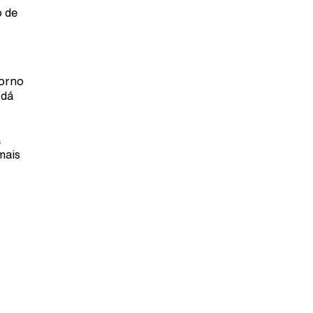
o de
torno
 dá
á
mais