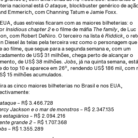
eteria nacional está
O ataque
, blockbuster genérico de açã
and Emmerich, com Channing Tatum e Jamie Foxx.
EUA, duas estreias ficaram com as maiores bilheterias: o
ror
Insidious chapter 2
e o filme de máfia
The family
, de Luc
on, com Robert DeNiro. O terceiro na lista é
Riddick
, o re
in Diesel às telas pela terceira vez como o personagem que
 ao filme, que segue para a segunda semana e, com um
cadamento de US$ 31 milhões, chega perto de alcançar o
mento, de US$ 38 milhões.
Jobs
, já na quinta semana, est
o
e do top 10 e aparece em 26
, rendendo US$ 186 mil, com 
S$ 15 milhões acumulados.
ira as cinco maiores bilheterias no Brasil e nos EUA,
ectivamente:
 ataque
– R$ 3.466.728
ercy Jackson e o mar de monstros
– R$ 2.347.135
s estagiários
– R$ 2.094.216
ente grande 2
– R$ 1.707.368
obs
– R$ 1.355.289