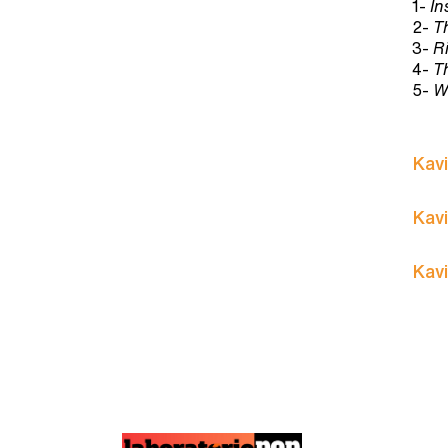
1-
In
2-
T
3-
R
4-
T
5-
W
Kavi
Kavi
Kavi