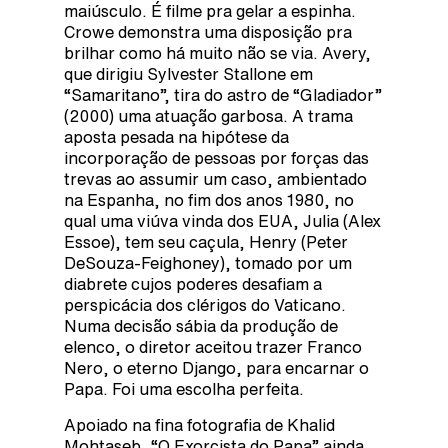
maiúsculo. É filme pra gelar a espinha.
Crowe demonstra uma disposição pra
brilhar como há muito não se via. Avery,
que dirigiu Sylvester Stallone em
“Samaritano”, tira do astro de “Gladiador”
(2000) uma atuação garbosa. A trama
aposta pesada na hipótese da
incorporação de pessoas por forças das
trevas ao assumir um caso, ambientado
na Espanha, no fim dos anos 1980, no
qual uma viúva vinda dos EUA, Julia (Alex
Essoe), tem seu caçula, Henry (Peter
DeSouza-Feighoney), tomado por um
diabrete cujos poderes desafiam a
perspicácia dos clérigos do Vaticano.
Numa decisão sábia da produção de
elenco, o diretor aceitou trazer Franco
Nero, o eterno Django, para encarnar o
Papa. Foi uma escolha perfeita.
Apoiado na fina fotografia de Khalid
Mohtaseb, “O Exorcista do Papa” ainda