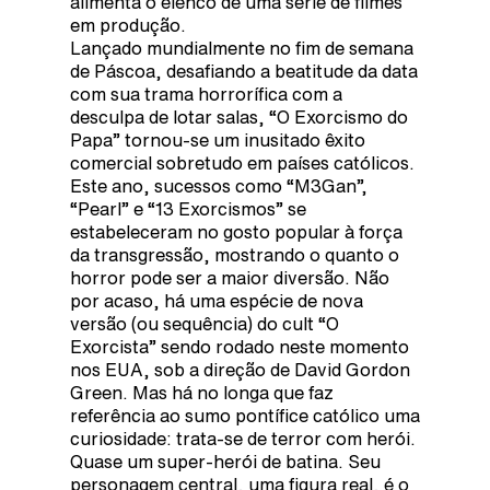
alimenta o elenco de uma série de filmes
em produção.
Lançado mundialmente no fim de semana
de Páscoa, desafiando a beatitude da data
com sua trama horrorífica com a
desculpa de lotar salas, “O Exorcismo do
Papa” tornou-se um inusitado êxito
comercial sobretudo em países católicos.
Este ano, sucessos como “M3Gan”,
“Pearl” e “13 Exorcismos” se
estabeleceram no gosto popular à força
da transgressão, mostrando o quanto o
horror pode ser a maior diversão. Não
por acaso, há uma espécie de nova
versão (ou sequência) do cult “O
Exorcista” sendo rodado neste momento
nos EUA, sob a direção de David Gordon
Green. Mas há no longa que faz
referência ao sumo pontífice católico uma
curiosidade: trata-se de terror com herói.
Quase um super-herói de batina. Seu
personagem central, uma figura real, é o