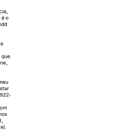
cia,
 é o
odd
ca
, que
une,
 meu
ostar
1922-
com
nos
8,
e).