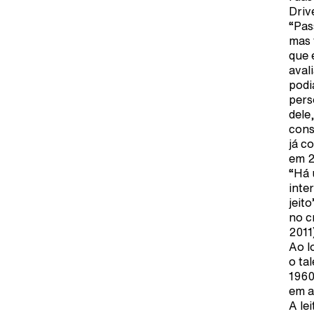
Driv
“Pas
mas 
que 
aval
podi
pers
dele
cons
já c
em 2
“Há 
inte
jeit
no c
2011
Ao l
o ta
1960
em a
A le