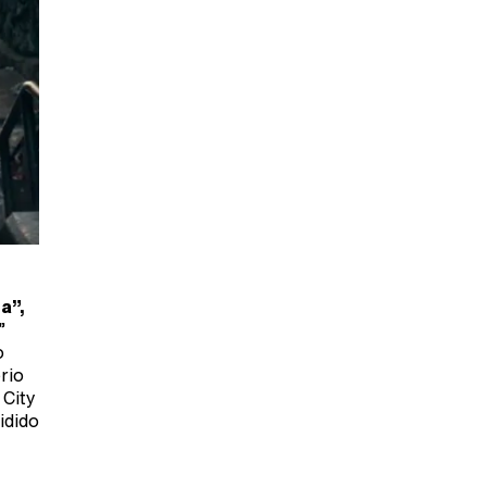
a”,
”
o
rio
 City
idido