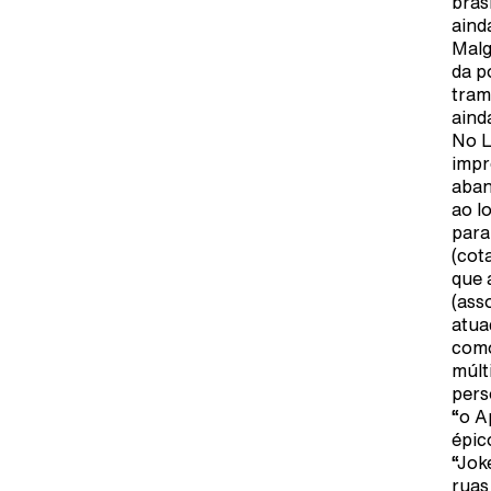
bras
aind
Malg
da p
tram
aind
No L
impr
aban
ao l
para
(cot
que 
(ass
atua
como
múlt
pers
“o A
épic
“Jok
ruas