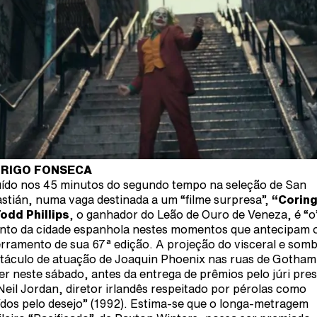
RIGO FONSECA
uído nos 45 minutos do segundo tempo na seleção de San
stián, numa vaga destinada a um “filme surpresa”,
“Coring
odd Phillips
, o ganhador do Leão de Ouro de Veneza, é “o
nto da cidade espanhola nestes momentos que antecipam 
rramento de sua 67ª edição. A projeção do visceral e somb
táculo de atuação de Joaquin Phoenix nas ruas de Gotham
ser neste sábado, antes da entrega de prêmios pelo júri pres
Neil Jordan, diretor irlandês respeitado por pérolas como
ídos pelo desejo” (1992). Estima-se que o longa-metragem