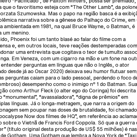
ileiro “Pacificado”, de Paxton Winters, possa ser premiado,
a que o favoritismo esteja com “The Other Lamb”, da polon
orzata Szumowska. Mas o papo na região basca é a exibiç
olêmica narrativa sobre a gênese do Palhaço do Crime, em
a ambientada em 1981, na qual Bruce Wayne, o Batman, é
a um menino.
ido, Phoenix foi um tanto blasé ao falar do filme com a
ensa e, em outros locais, teve reações destemperadas co
donar uma entrevista que cogitava o teor de tumulto asso
onga. Em Veneza, com um cigarro na mão e um fone na out
 entender perguntas em línguas que não o Inglês, o ator
ado desde já ao Oscar 2020) deixava seu humor flutuar se
as perguntas caiam para o lado pessoal, perdendo o foco d
ombroso) desempenho como o inimigo nº 1 do Batman. Su
ção como Arthur Fleck (o alter ego do Coringa) foi descrita
 “monumental”, “avassaladora”, “digna de prêmios” em
iplas línguas. Já o longa-metragem, que narra a origem do
onagem sem poupar nas doses de brutalidade, foi chamado
pocalypse Now dos filmes de HQ”, em referência ao aclama
o sobre o Vietnã de Francis Ford Coppola. Só que a guerra 
er” (título original desta produção de US$ 55 milhões) é nas
 de Gotham. Uma Gotham que lembra a Nova York de “Taxi