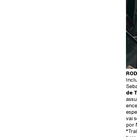
ROD
Incl
Seba
de T
assu
ence
espe
vai 
por 
“Tra