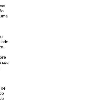
esa
ão
 uma
mo
ciado
ra,
mpre
e seu
a
 de
do
de