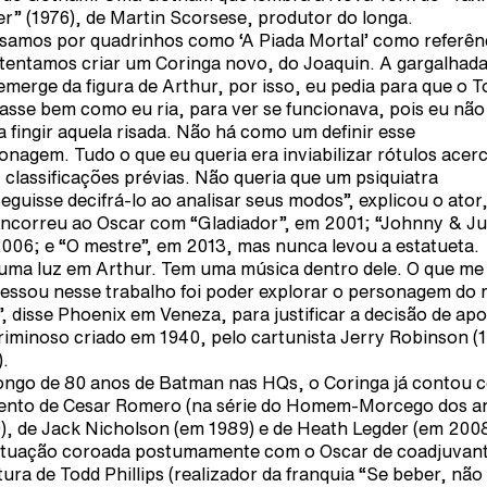
er” (1976), de Martin Scorsese, produtor do longa.
samos por quadrinhos como ‘A Piada Mortal’ como referên
tentamos criar um Coringa novo, do Joaquin. A gargalhada
emerge da figura de Arthur, por isso, eu pedia para que o T
iasse bem como eu ria, para ver se funcionava, pois eu não
a fingir aquela risada. Não há como um definir esse
onagem. Tudo o que eu queria era inviabilizar rótulos acer
, classificações prévias. Não queria que um psiquiatra
eguisse decifrá-lo ao analisar seus modos”, explicou o ator
oncorreu ao Oscar com “Gladiador”, em 2001; “Johnny & J
006; e “O mestre”, em 2013, mas nunca levou a estatueta.
uma luz em Arthur. Tem uma música dentro dele. O que me
ressou nesse trabalho foi poder explorar o personagem do
o”, disse Phoenix em Veneza, para justificar a decisão de ap
riminoso criado em 1940, pelo cartunista Jerry Robinson (
).
ongo de 80 anos de Batman nas HQs, o Coringa já contou 
lento de Cesar Romero (na série do Homem-Morcego dos a
), de Jack Nicholson (em 1989) e de Heath Legder (em 200
tuação coroada postumamente com o Oscar de coadjuvant
itura de Todd Phillips (realizador da franquia “Se beber, não