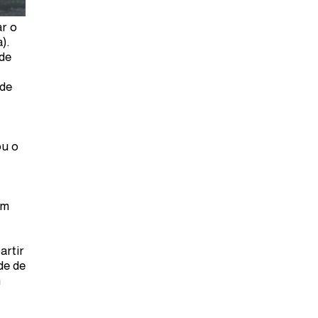
ar o
).
 de
 de
ou o
om
artir
de de
m