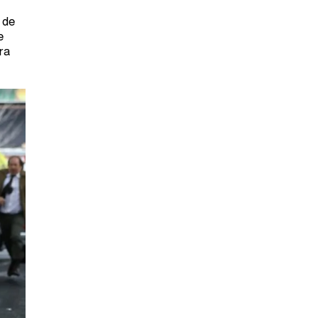
 de
e
ra