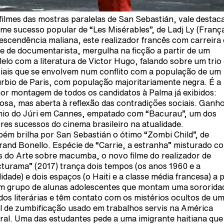
filmes das mostras paralelas de San Sebastián, vale destac
me sucesso popular de “Les Misérables”, de Ladj Ly (França
escendência maliana, este realizador francês com carreira
 e de documentarista, mergulha na ficção a partir de um
lelo com a literatura de Victor Hugo, falando sobre um trio
ciais que se envolvem num conflito com a população de um
rbio de Paris, com população majoritariamente negra. É a
or montagem de todos os candidatos à Palma já exibidos:
osa, mas aberta à reflexão das contradições sociais. Ganh
io do Júri em Cannes, empatado com “Bacurau”, um dos
res sucessos do cinema brasileiro na atualidade.
ém brilha por San Sebastián o ótimo “Zombi Child”, de
rand Bonello. Espécie de “Carrie, a estranha” misturado c
s do Arte sobre macumba, o novo filme do realizador de
turama” (2017) trança dois tempos (os anos 1960 e a
lidade) e dois espaços (o Haiti e a classe média francesa) a p
m grupo de alunas adolescentes que montam uma sororida
dos literárias e têm contato com os mistérios ocultos de u
al de zumbificação usado em trabalhos servis na América
ral. Uma das estudantes pede a uma imigrante haitiana que