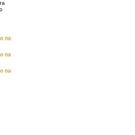
ra
mo
to na
to na
to na