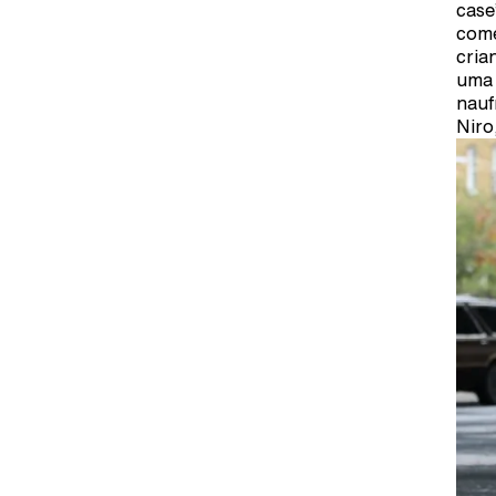
case
come
cria
uma 
nauf
Niro