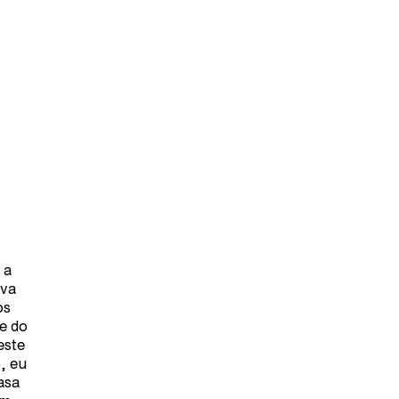
 a
ova
os
te do
este
, eu
asa