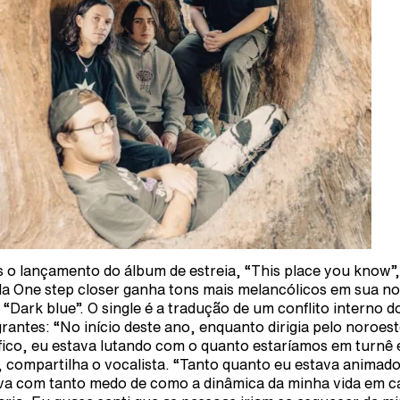
 o lançamento do álbum de estreia, “This place you know”,
a One step closer ganha tons mais melancólicos em sua n
a “Dark blue”. O single é a tradução de um conflito interno d
grantes:
“No início deste ano, enquanto dirigia pelo noroes
fico, eu estava lutando com o quanto estaríamos em turnê 
, compartilha o vocalista. “Tanto quanto eu estava animado
va com tanto medo de como a dinâmica da minha vida em c