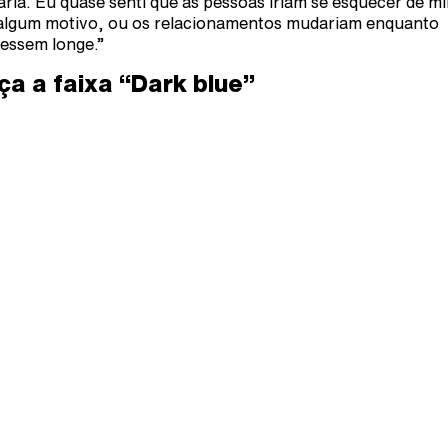
ria. Eu quase senti que as pessoas iriam se esquecer de m
algum motivo, ou os relacionamentos mudariam enquanto
vessem longe.”
ça a faixa “Dark blue”