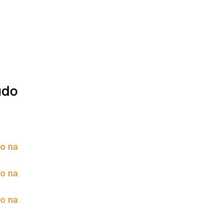
údo
to na
to na
to na