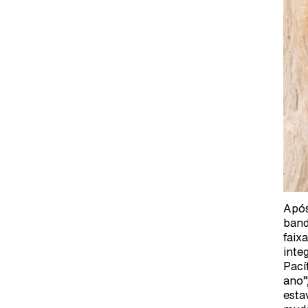
Após
band
faix
inte
Pací
ano”
esta