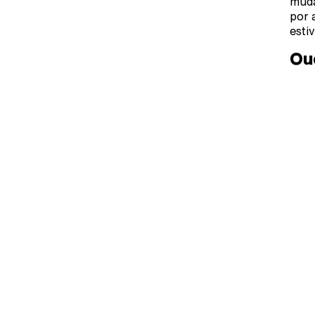
muda
por 
esti
Ou