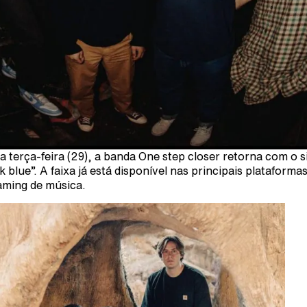
a terça-feira (29), a banda One step closer retorna com o s
k blue”. A faixa já está disponível nas principais plataforma
aming de música.