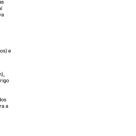
as
í
va
os) e
),
rigo
dos
ra a