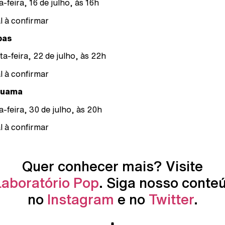
a-feira, 16 de julho, às 16h
l à confirmar
bas
ta-feira, 22 de julho, às 22h
l à confirmar
ruama
a-feira, 30 de julho, às 20h
l à confirmar
Quer conhecer mais? Visite
Laboratório Pop
. Siga nosso conte
no
Instagram
e no
Twitter
.