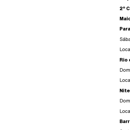
2º C
Maio
Par
Sába
Loca
Rio 
Domi
Loca
Nite
Domi
Loca
Barr