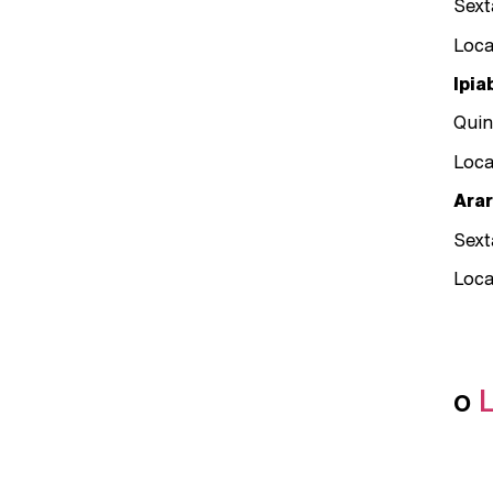
Sext
Loca
Ipia
Quin
Loca
Ara
Sext
Loca
o