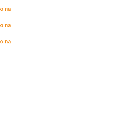
to na
to na
to na