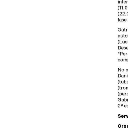
inte
(11.
(22.
fase
Outr
auto
(Lue
Dese
“Per
comp
No p
Dani
(tub
(tro
(per
Gabr
2ª e
Serv
Orqu