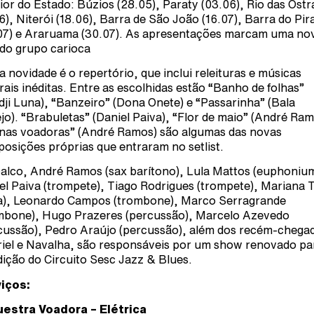
rior do Estado: Búzios (28.05), Paraty (03.06), Rio das Ostr
06), Niterói (18.06), Barra de São João (16.07), Barra do Pira
07) e Araruama (30.07). As apresentações marcam uma no
 do grupo carioca
a novidade é o repertório, que inclui releituras e músicas
rais inéditas. Entre as escolhidas estão “Banho de folhas”
dji Luna), “Banzeiro” (Dona Onete) e “Passarinha” (Bala
jo). “Brabuletas” (Daniel Paiva), “Flor de maio” (André Ram
nas voadoras” (André Ramos) são algumas das novas
osições próprias que entraram no setlist.
alco, André Ramos (sax barítono), Lula Mattos (euphonium
el Paiva (trompete), Tiago Rodrigues (trompete), Mariana T
a), Leonardo Campos (trombone), Marco Serragrande
mbone), Hugo Prazeres (percussão), Marcelo Azevedo
cussão), Pedro Araújo (percussão), além dos recém-chega
iel e Navalha, são responsáveis por um show renovado pa
dição do Circuito Sesc Jazz & Blues.
iços:
estra Voadora – Elétrica