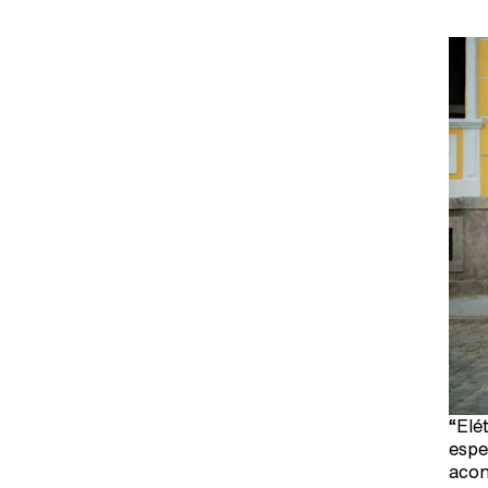
“Elé
espe
acon