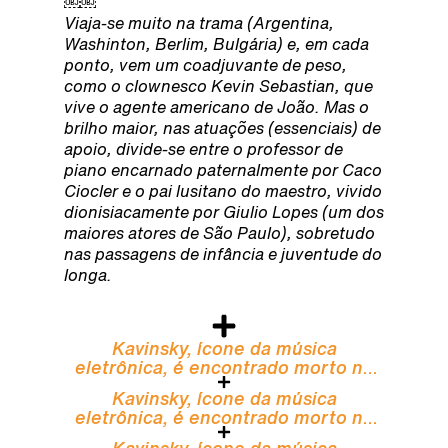
￼￼
Viaja-se muito na trama (Argentina,
Washinton, Berlim, Bulgária) e, em cada
ponto, vem um coadjuvante de peso,
como o clownesco Kevin Sebastian, que
vive o agente americano de João. Mas o
brilho maior, nas atuações (essenciais) de
apoio, divide-se entre o professor de
piano encarnado paternalmente por Caco
Ciocler e o pai lusitano do maestro, vivido
dionisiacamente por Giulio Lopes (um dos
maiores atores de São Paulo), sobretudo
nas passagens de infância e juventude do
longa.
Kavinsky, ícone da música
eletrônica, é encontrado morto na
sua casa
Kavinsky, ícone da música
eletrônica, é encontrado morto na
sua casa
Kavinsky, ícone da música