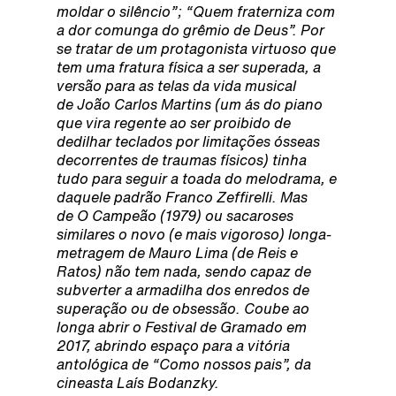
moldar o silêncio”; “Quem fraterniza com
a dor comunga do grêmio de Deus”. Por
se tratar de um protagonista virtuoso que
tem uma fratura física a ser superada, a
versão para as telas da vida musical
de João Carlos Martins (um ás do piano
que vira regente ao ser proibido de
dedilhar teclados por limitações ósseas
decorrentes de traumas físicos) tinha
tudo para seguir a toada do melodrama, e
daquele padrão Franco Zeffirelli. Mas
de O Campeão (1979) ou sacaroses
similares o novo (e mais vigoroso) longa-
metragem de Mauro Lima (de Reis e
Ratos) não tem nada, sendo capaz de
subverter a armadilha dos enredos de
superação ou de obsessão. Coube ao
longa abrir o Festival de Gramado em
2017, abrindo espaço para a vitória
antológica de “Como nossos pais”, da
cineasta Laís Bodanzky.