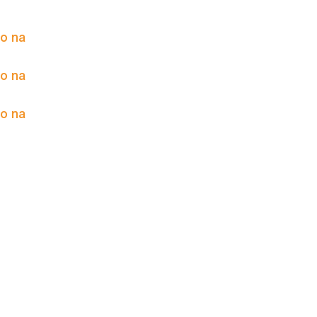
to na
to na
to na