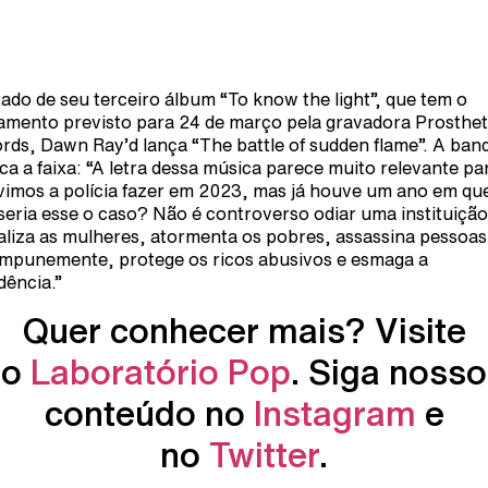
rado de seu terceiro álbum “To know the light”, que tem o
amento previsto para 24 de março pela gravadora Prosthet
rds, Dawn Ray’d lança “The battle of sudden flame”. A ban
ica a faixa: “A letra dessa música parece muito relevante pa
vimos a polícia fazer em 2023, mas já houve um ano em qu
seria esse o caso? Não é controverso odiar uma instituiçã
aliza as mulheres, atormenta os pobres, assassina pessoas
impunemente, protege os ricos abusivos e esmaga a
dência.”
Quer conhecer mais? Visite
o
Laboratório Pop
. Siga nosso
conteúdo no
Instagram
e
no
Twitter
.