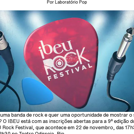
Por Laboratório Pop
uma banda de rock e quer uma oportunidade de mostrar o
a
 O IBEU está com as inscrições abertas para a 9
edição d
 Rock Festival, que acontece em 22 de novembro, das 17
2h30 no Teatro Odisseia, Rio.