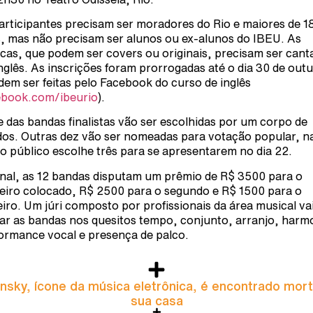
articipantes precisam ser moradores do Rio e maiores de 1
, mas não precisam ser alunos ou ex-alunos do IBEU. As
cas, que podem ser covers ou originais, precisam ser cant
nglês. As inscrições foram prorrogadas até o dia 30 de out
dem ser feitas pelo Facebook do curso de inglês
ebook.com/ibeurio
).
 das bandas finalistas vão ser escolhidas por um corpo de
dos. Outras dez vão ser nomeadas para votação popular, n
 o público escolhe três para se apresentarem no dia 22.
inal, as 12 bandas disputam um prêmio de R$ 3500 para o
eiro colocado, R$ 2500 para o segundo e R$ 1500 para o
eiro. Um júri composto por profissionais da área musical va
iar as bandas nos quesitos tempo, conjunto, arranjo, harm
ormance vocal e presença de palco.
nsky, ícone da música eletrônica, é encontrado mor
sua casa