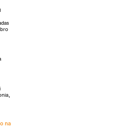
8
adas
ubro
a
i
onia,
to na