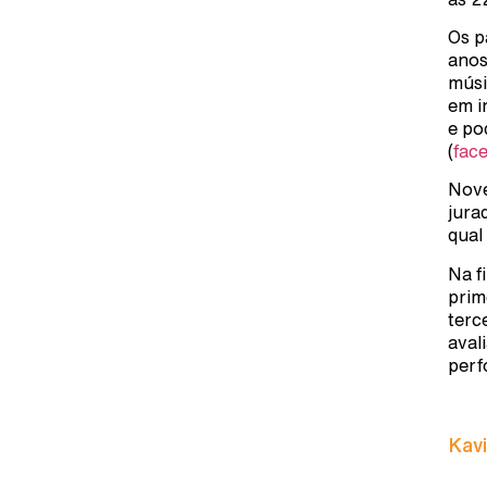
Os p
anos
músi
em i
e po
(
fac
Nove
jura
qual
Na f
prim
terc
aval
perf
Kavi