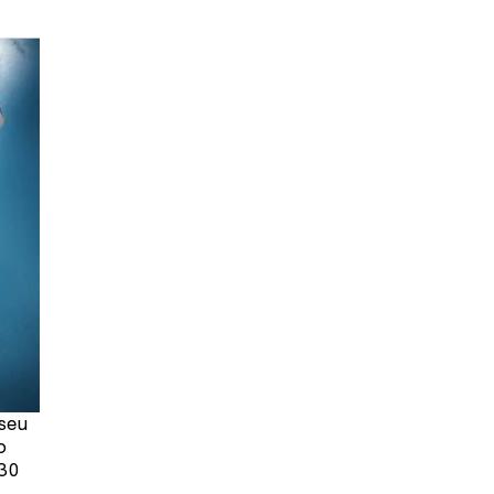
 seu
o
h30