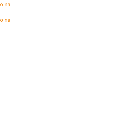
to na
to na