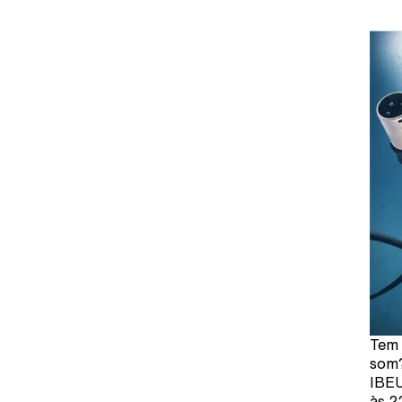
Tem 
som?
IBEU
às 2