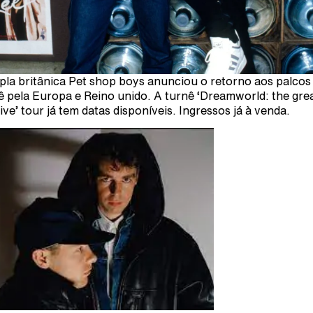
pla britânica Pet shop boys anunciou o retorno aos palco
ê pela Europa e Reino unido. A turnê ‘Dreamworld: the gre
live’ tour já tem datas disponíveis.
Ingressos já à venda.