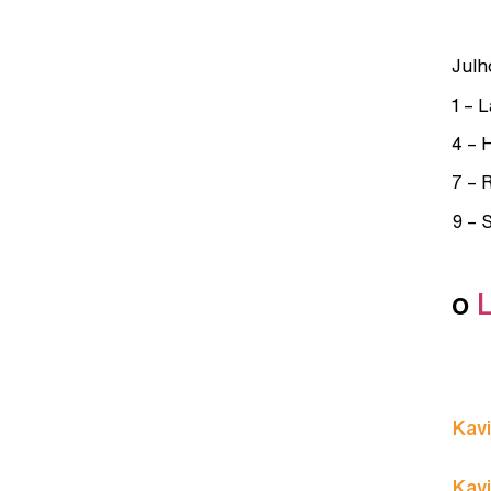
Julh
1 – 
4 – H
7 – 
9 – 
o
Kavi
Kavi