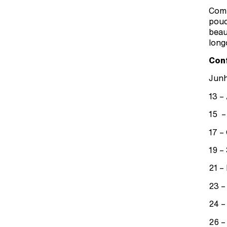
Com 
pouc
beau
long
Conf
Junh
13 –
15 –
17 –
19 –
21 –
23 –
24 –
26 –