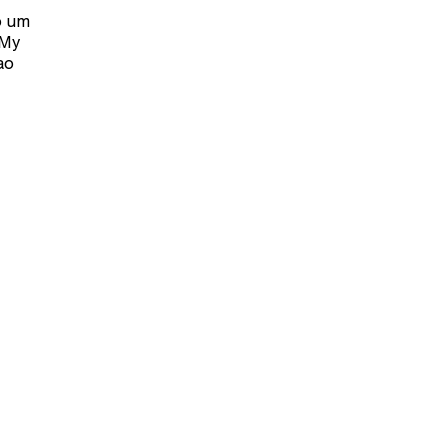
o um
“My
ao