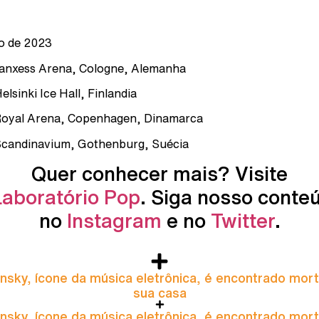
o de 2023
Lanxess Arena, Cologne, Alemanha
elsinki Ice Hall, Finlandia
Royal Arena, Copenhagen, Dinamarca
Scandinavium, Gothenburg, Suécia
Quer conhecer mais? Visite
Laboratório Pop
. Siga nosso conte
no
Instagram
e no
Twitter
.
nsky, ícone da música eletrônica, é encontrado mor
sua casa
nsky, ícone da música eletrônica, é encontrado mor