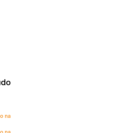
údo
to na
to na