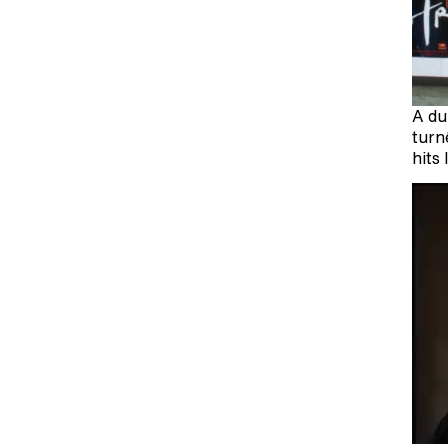
A du
turn
hits 