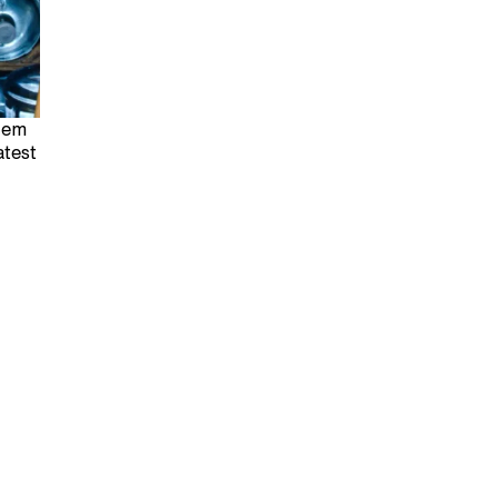
s em
atest