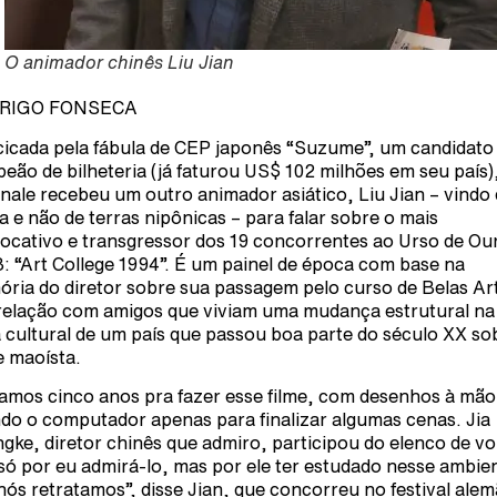
O animador chinês Liu Jian
RIGO FONSECA
icada pela fábula de CEP japonês “Suzume”, um candidato
eão de bilheteria (já faturou US$ 102 milhões em seu país)
inale recebeu um outro animador asiático, Liu Jian – vindo
a e não de terras nipônicas – para falar sobre o mais
ocativo e transgressor dos 19 concorrentes ao Urso de Ou
: “Art College 1994”. É um painel de época com base na
ria do diretor sobre sua passagem pelo curso de Belas Ar
relação com amigos que viviam uma mudança estrutural na
 cultural de um país que passou boa parte do século XX so
e maoísta.
amos cinco anos pra fazer esse filme, com desenhos à mão
do o computador apenas para finalizar algumas cenas. Jia
gke, diretor chinês que admiro, participou do elenco de v
só por eu admirá-lo, mas por ele ter estudado nesse ambie
nós retratamos”, disse Jian, que concorreu no festival ale