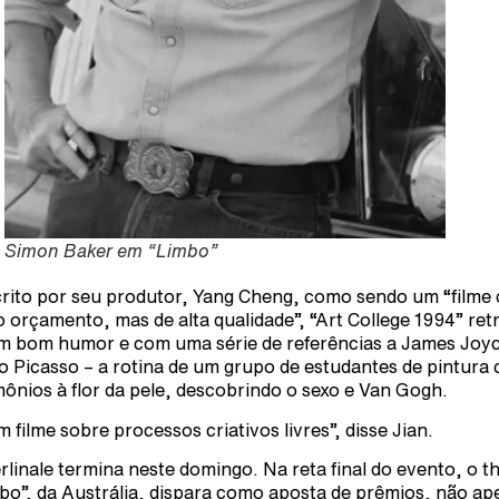
Simon Baker em “Limbo”
rito por seu produtor, Yang Cheng, como sendo um “filme 
o orçamento, mas de alta qualidade”, “Art College 1994” ret
m bom humor e com uma série de referências a James Joyc
o Picasso – a rotina de um grupo de estudantes de pintura
ônios à flor da pele, descobrindo o sexo e Van Gogh.
m filme sobre processos criativos livres”, disse Jian.
rlinale termina neste domingo. Na reta final do evento, o thr
bo”, da Austrália, dispara como aposta de prêmios, não ap