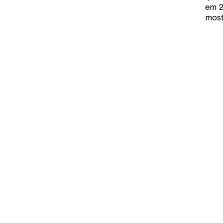
em 2
most