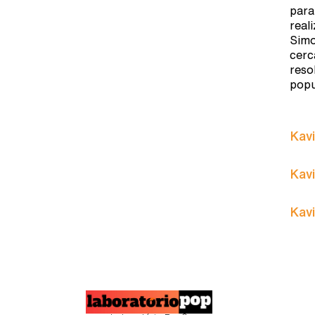
para
real
Simo
cerc
reso
popu
Kavi
Kavi
Kavi