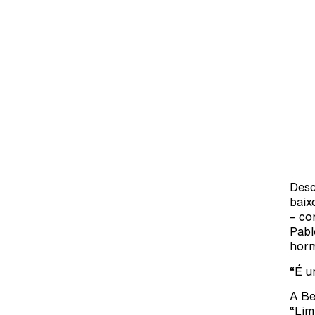
Desc
baix
– co
Pabl
horm
“É u
A Be
“Lim