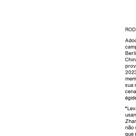
ROD
Adoc
camp
Berl
Chin
prov
2023
memó
sua 
cena
égid
“Lev
usan
Zhan
não 
que 