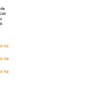
 de
cial
u
às
to na
to na
to na