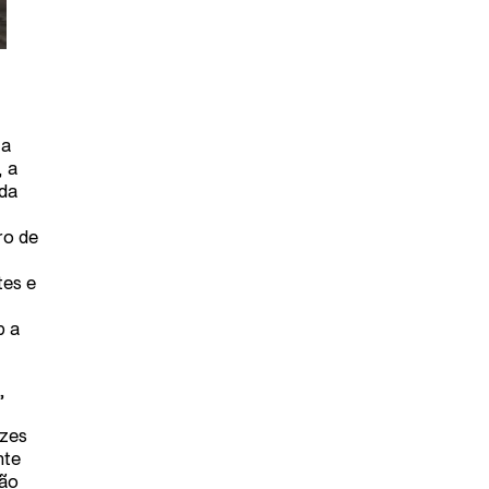
 a
, a
 da
ro de
tes e
b a
,
ozes
nte
mão