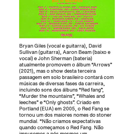
Bryan Giles (vocal e guitarra), David
Sullivan (guitarra), Aaron Beam (baixo e
vocal) e John Sherman (bateria)
atualmente promovem o álbum “Arrows”
(2021), mas o show desta terceira
passagem em solo brasileiro contará com
músicas de diversas fases da carreira,
incluindo sons dos álbuns “Red fang”,
“Murder the mountains”, “Whales and
leeches” e “Only ghosts”. Criado em
Portland (EUA) em 2005, o Red Fang se
tornou um dos maiores nomes do stoner
mundial. “Não criamos expectativas
quando começamos o Red Fang. Não
impusemos a nós mesmos um