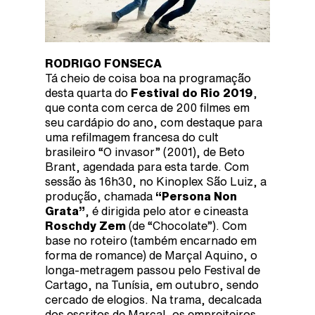
RODRIGO FONSECA
Tá cheio de coisa boa na programação
desta quarta do
Festival do Rio 2019
,
que conta com cerca de 200 filmes em
seu cardápio do ano, com destaque para
uma refilmagem francesa do cult
brasileiro “O invasor” (2001), de Beto
Brant, agendada para esta tarde. Com
sessão às 16h30, no Kinoplex São Luiz, a
produção, chamada
“Persona Non
Grata”
, é dirigida pelo ator e cineasta
Roschdy Zem
(de “Chocolate”). Com
base no roteiro (também encarnado em
forma de romance) de Marçal Aquino, o
longa-metragem passou pelo Festival de
Cartago, na Tunísia, em outubro, sendo
cercado de elogios. Na trama, decalcada
dos escritos de Marçal, os empreiteiros