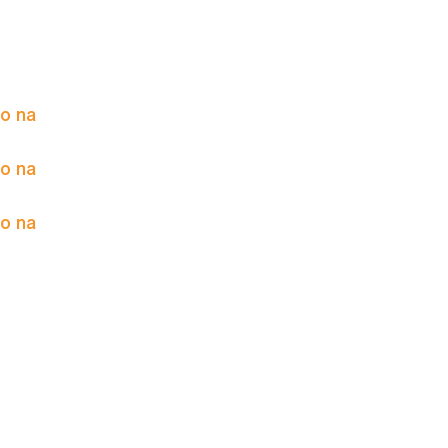
to na
to na
to na