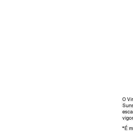
O Vi
Suns
esca
vigo
“É m