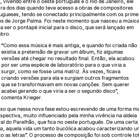
, vivendo entre o oeste português e o Rio de Janeiro, ele
ra dos dias quando teve acesso a obras de compositores
ugueses, tendo se conectado principalmente com os prime
os de Jorge Palma. Foi neste momento que nasceu a músic
a a ser o pontapé inicial para o disco, que será lançado em
bro.
“Como essa música é mais antiga, e quando foi criada não
existia a pretensão de gravar um álbum, fiz algumas
versões até chegar no resultado final. Então, ela acabou
por ser uma espécie de laboratório para o que viria a
surgir, como se fosse uma matriz. Às vezes, ficava
criando versões para ela e surgiam outros fragmentos
que se transformavam em novas canções. Sem querer
acabei gerando o que viria a ser o segundo disco”,
comenta Krieger.
so que nessa nova fase estou escrevendo de uma forma ma
ospectiva, muito influenciado pela minha vivência na aldeia
al do Parelhão, que fica no oeste português. De uma certa
a, aquela vida um tanto bucólica acabou caracterizando u
o as letras”. O processo de composição foi sob controle tot