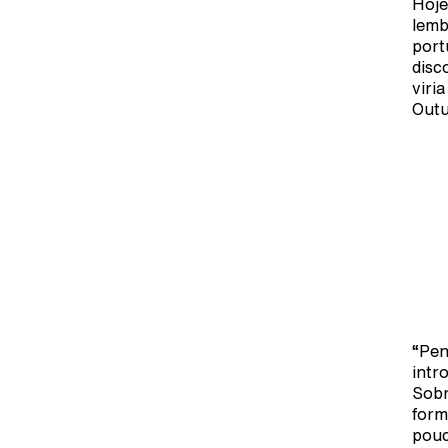
Hoje
lemb
port
disc
viri
Outu
“Pen
intr
Sobr
form
pouc