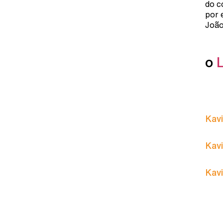
do c
por 
João
o
Kavi
Kavi
Kavi