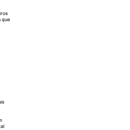
iros
a que
is
m
al