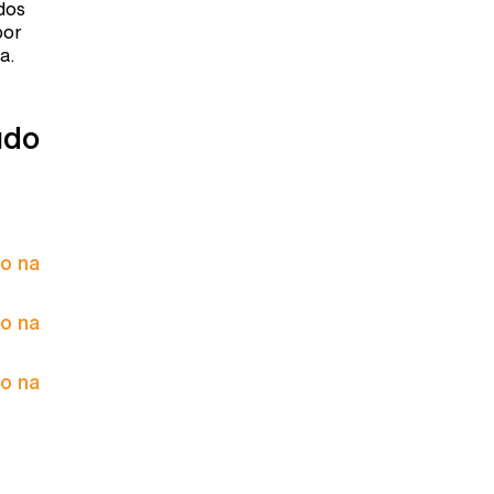
dos
por
a.
údo
to na
to na
to na