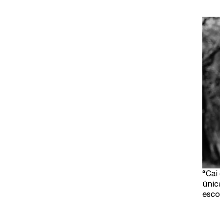
“Cai 
únic
esco