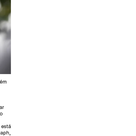
bém
ar
 o
 está
raph,