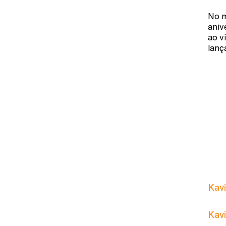
No m
aniv
ao v
lanç
Kavi
Kavi