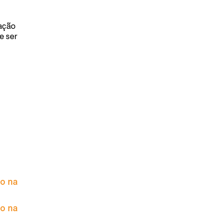
vação
e ser
to na
to na