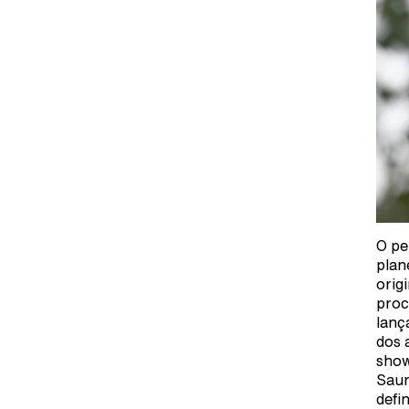
O pe
plan
orig
proc
lanç
dos 
show
Saun
defi