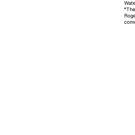
Wate
“The
Roge
como