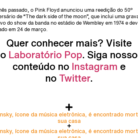
ês passado, o Pink Floyd anunciou uma reedição do 50º
ersário de
“The dark side of the moon”
, que inclui uma gra
ivo do show da banda no estádio de Wembley em 1974 e dev
ado em 24 de março.
Quer conhecer mais? Visite
o
Laboratório Pop
. Siga nosso
conteúdo no
Instagram
e
no
Twitter
.
nsky, ícone da música eletrônica, é encontrado mor
sua casa
nsky, ícone da música eletrônica, é encontrado mor
sua casa