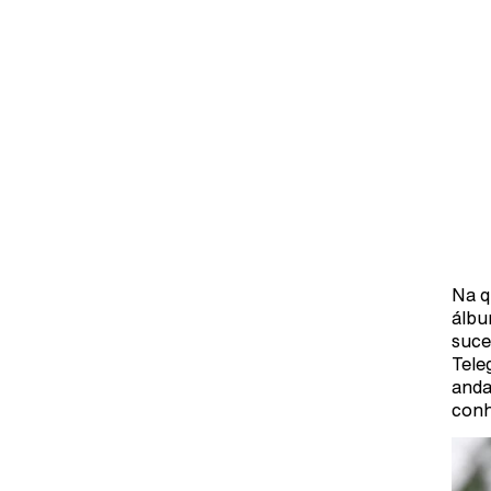
Na q
álbu
suce
Tele
anda
conh