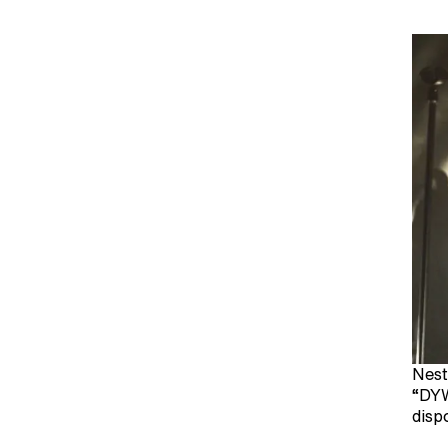
Nest
“DYW
disp