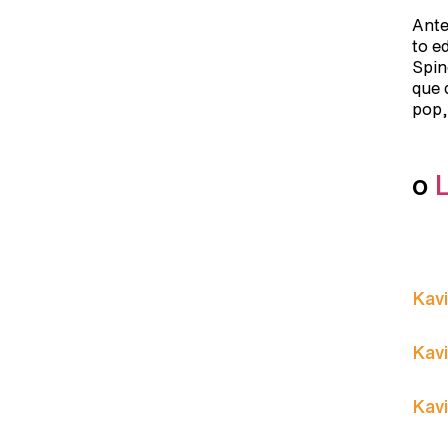
Ante
to e
Spin
que 
pop,
o
Kavi
Kavi
Kavi