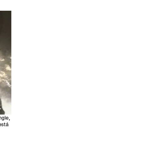
ngle,
está