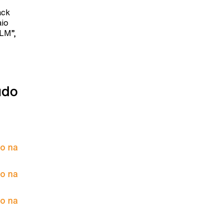
ack
aio
YLM”,
údo
to na
to na
to na