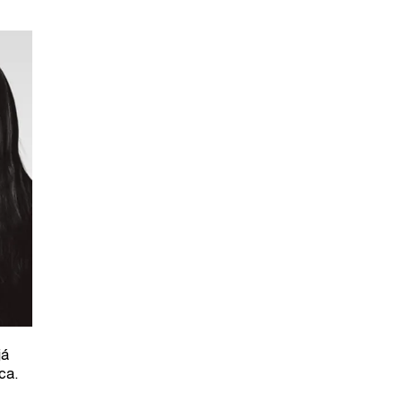
já
ica.