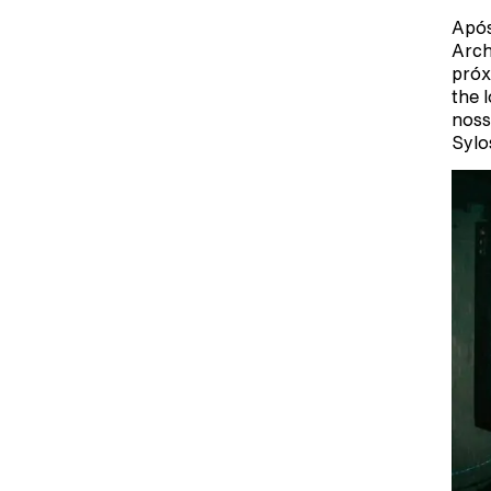
Após
Arch
próx
the 
noss
Sylo