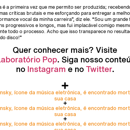
a é a primeira vez que me permito ser produzida; recebend
mas críticas brutais e me esforçando para entregar a melho
ormance vocal da minha carreira”, diz ele. “Sou um grande 
ns progressivos e longos, mas fui implacável comigo mesm
nte todo o processo. Acho que isso transparece no result
 do disco!”
Quer conhecer mais? Visite
Laboratório Pop
. Siga nosso conte
no
Instagram
e no
Twitter
.
nsky, ícone da música eletrônica, é encontrado mor
sua casa
nsky, ícone da música eletrônica, é encontrado mor
sua casa
nsky, ícone da música eletrônica, é encontrado mor
sua casa