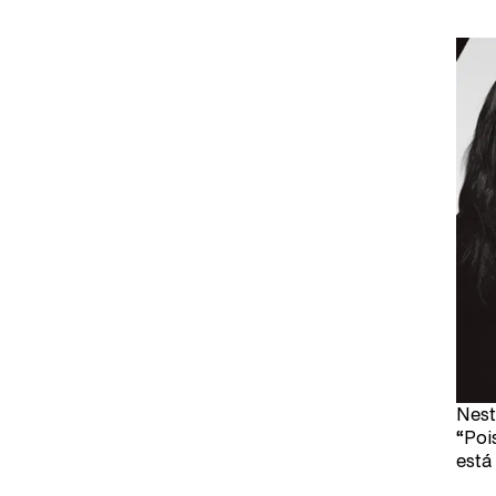
Nest
“Poi
está