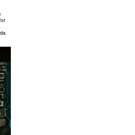
u
for
m
 da