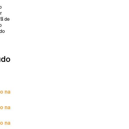
o
r
fã de
o
ado
údo
to na
to na
to na