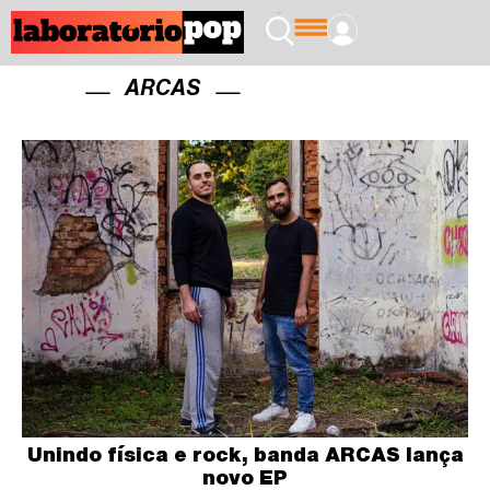
ARCAS
Unindo física e rock, banda ARCAS lança
novo EP