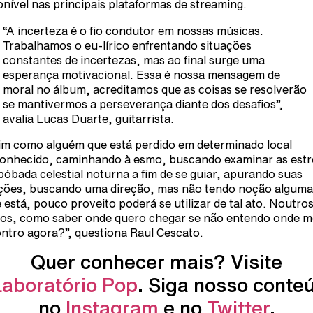
onível nas principais plataformas de streaming.
“A incerteza é o fio condutor em nossas músicas.
Trabalhamos o eu-lírico enfrentando situações
constantes de incertezas, mas ao final surge uma
esperança motivacional. Essa é nossa mensagem de
moral no álbum, acreditamos que as coisas se resolverão
se mantivermos a perseverança diante dos desafios”,
avalia Lucas Duarte, guitarrista.
im como alguém que está perdido em determinado local
onhecido, caminhando à esmo, buscando examinar as estr
bóbada celestial noturna a fim de se guiar, apurando suas
ções, buscando uma direção, mas não tendo noção alguma
 está, pouco proveito poderá se utilizar de tal ato. Noutro
os, como saber onde quero chegar se não entendo onde m
ntro agora?”, questiona Raul Cescato.
Quer conhecer mais? Visite
Laboratório Pop
. Siga nosso conte
no
Instagram
e no
Twitter
.