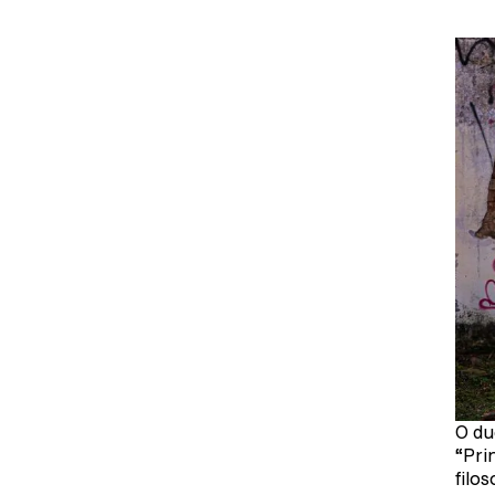
O du
“Pri
filos