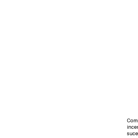
Com 
ince
suce