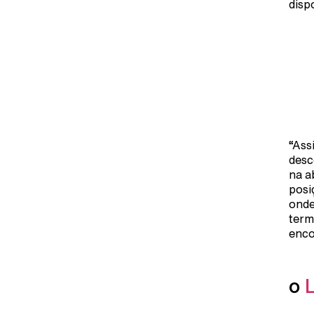
disp
“Ass
desc
na a
posi
onde
term
enco
o