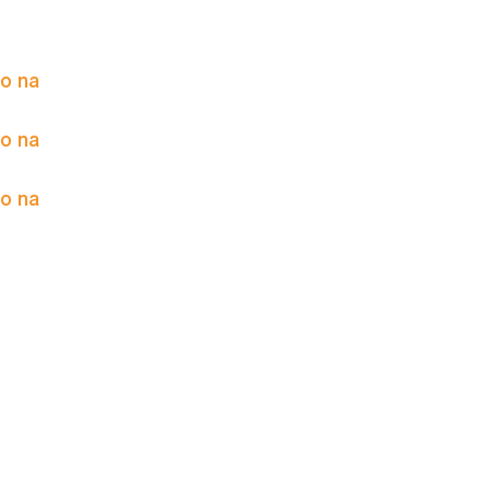
to na
to na
to na