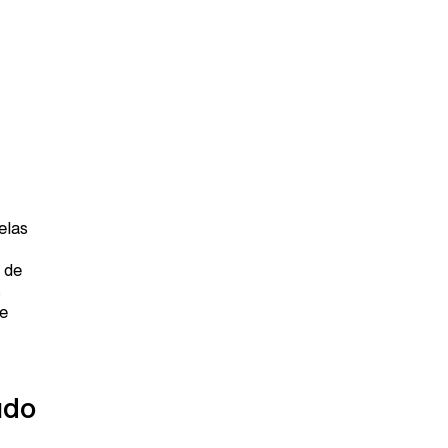
elas
 de
s
e
údo