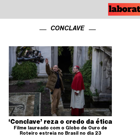
CONCLAVE
‘Conclave’ reza o credo da ética
Filme laureado com o Globo de Ouro de
Roteiro estreia no Brasil no dia 23