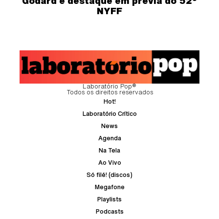
Godard é destaque em prévia do 52º
NYFF
Laboratório Pop®
Todos os direitos reservados
Hot!
Laboratório Crítico
News
Agenda
Na Tela
Ao Vivo
Só filé! (discos)
Megafone
Playlists
Podcasts