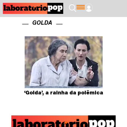
GOLDA
‘Golda’, a rainha da polêmica