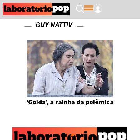
GUY NATTIV
‘Golda’, a rainha da polêmica