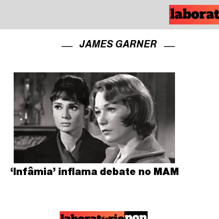
JAMES GARNER
‘Infâmia’ inflama debate no MAM