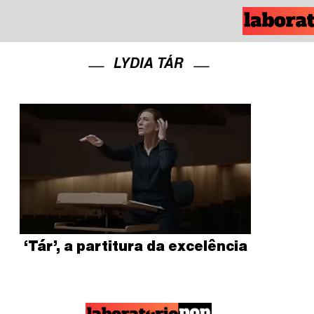
LYDIA TÁR
‘Tár’, a partitura da excelência