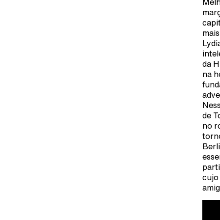
Melh
març
capi
mais
Lydi
inte
da H
na h
fund
adve
Ness
de T
no r
torn
Berl
esse
part
cujo
amig