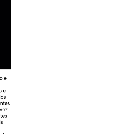
o e
s e
dos
entes
 vez
etes
is