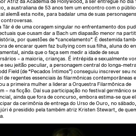
or Atriz da Academia de Hollywood, a ser entregue no dia 
o, a australiana de 53 anos tem um encontro com o públic
tal alemã esta noite, para badalar uma de suas personagen
 controversas.
a Tár é de uma coragem singular no enfrentamento dos pu
lectuais que ousam dar a Bach um diapasão menor na parti
istória, por questões de “cancelamento”. É destemida tam
ora de encarar quem faz bullying com sua filha, aluna do e
amental, ainda que o faça sem medir a idade de seus
rsários – a maioria, crianças. É intrépida e sexualmente vo
e seu jeitão peculiar, a personagem central do longa-met
odd Field (de “Pecados Íntimos”) conseguiu inscrever seu 
ol de regentes essenciais às filarmônicas contemporâneas e
ou a primeira mulher a liderar a Orquestra Filarmônica de
im – na ficção. Daí sua participação no festival germânico s
ncial, ainda que fora de concurso, embora estima-se que el
icipar da cerimônia de entrega do Urso de Ouro, no sábado
 júri é presidido pela também atriz Kristen Stewart, de que
a.