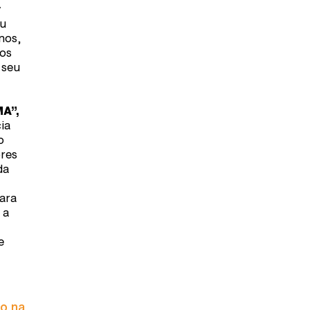
y
ou
nos,
tos
 seu
A”,
ia
o
ores
da
para
 a
e
to na