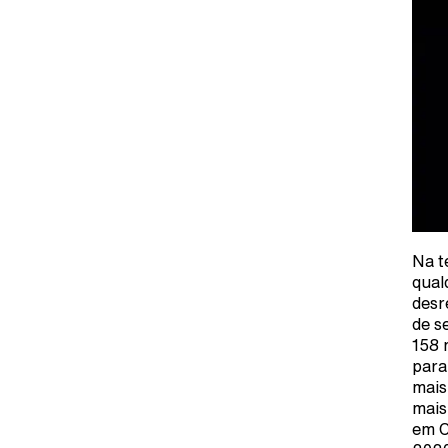
Na t
qual
desr
de s
158 
para
mais
mais
em C