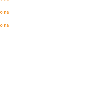
to na
to na