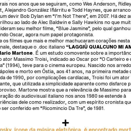
rais nos anos que se seguiram, como Wes Anderson, Ridle
t, Alejandro González Iñárritu e Todd Haynes, que arranc
 um devir Bob Dylan em “I’m Not There”, em 2007. Há dez a
brilhou ao lado de Alec Baldwin e Sally Hawkins no que mui
ideram seu melhor filme, “Blue Jasmine”, pelo qual ganhou
ndo Oscar, agora num papel protagonista.
e os filmes que mais e melhor machucaram corações nesta
inale, destaque o .doc italiano
“LAGGIÙ QUALCUNO MI AM
Mario Martone
. É um estudo comovente sobre a importânc
o ator Massimo Troisi, indicado ao Oscar por “O Carteiro e 
a” (1994), teve para o cinema europeu. Nascido nos arred
ápoles e morto em Óstia, aos 41 anos, na primeira metade 
da de 1990, por complicações cardíacas, Troisi foi um ator
hante, que utilizada a simplicidade aparente como disfarce 
proviso. Martone mostra que a relevância de Massimo para
ração do audiovisual italiano nos anos 1980 se estende à
riências dele como realizador, com um espírito cronista qu
 ser conferido em “Ricomincio Da Tre”, de 1981.
nsky, ícone da música eletrônica, é encontrado mor