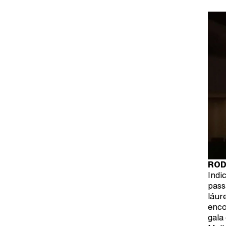
ROD
Indi
pass
láur
enco
gala