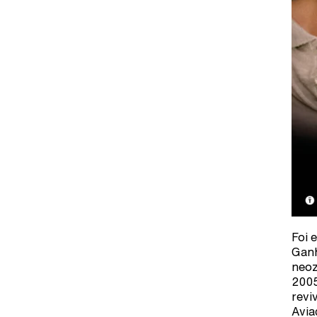
Foi 
Ganh
neoz
2005
revi
Avia