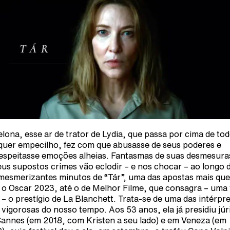
elona, esse ar de trator de Lydia, que passa por cima de tod
quer empecilho, fez com que abusasse de seus poderes e
espeitasse emoções alheias. Fantasmas de suas desmesura
eus supostos crimes vão eclodir – e nos chocar – ao longo 
mesmerizantes minutos de “Tár”, uma das apostas mais qu
 o Oscar 2023, até o de Melhor Filme, que consagra – uma
 – o prestígio de La Blanchett. Trata-se de uma das intérpr
 vigorosas do nosso tempo. Aos 53 anos, ela já presidiu júr
annes (em 2018, com Kristen a seu lado) e em Veneza (em