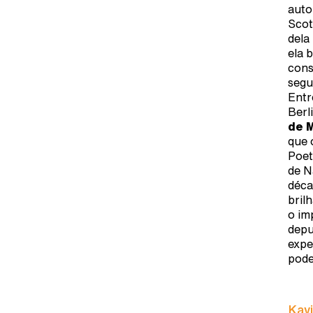
auto
Scot
dela
ela 
cons
segu
Entr
Berl
de 
que 
Poet
de N
déca
bril
o im
depu
expe
pode
Kavi