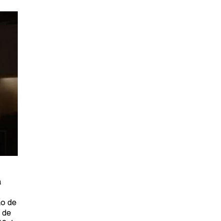
a
ão de
 de