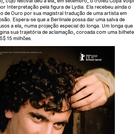
), cujo festival deu a ela, em setembro, o troféu Copa Volpi
or Interpretação pela figura de Lydia. Ela recebeu ainda o
o de Ouro por sua magistral tradução de uma artista em
osão. Espera-se que a Berlinale possa dar uma salva de
usos a ela, numa projeção especial do longa. Um longa que
gina sua trajetória de aclamação, coroada com uma bilhete
S$ 15 milhões.