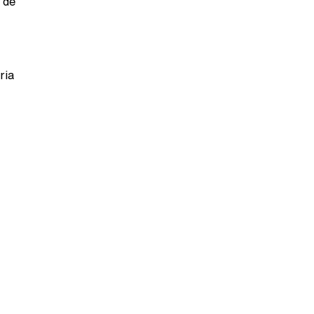
 de
ria