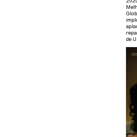
2020
Melh
Glob
impl
apla
repa
de U