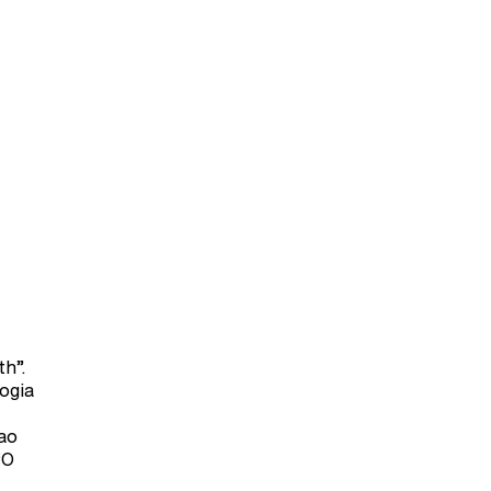
th”.
ogia
ao
“O