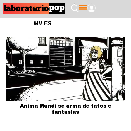
MILES
Anima Mundi se arma de fatos e
fantasias