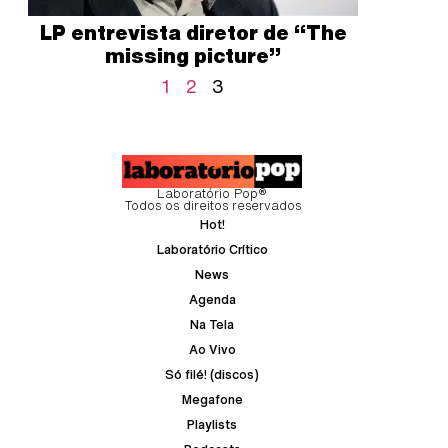
LP entrevista diretor de “The
missing picture”
1
2
3
Laboratório Pop®
Todos os direitos reservados
Hot!
Laboratório Crítico
News
Agenda
Na Tela
Ao Vivo
Só filé! (discos)
Megafone
Playlists