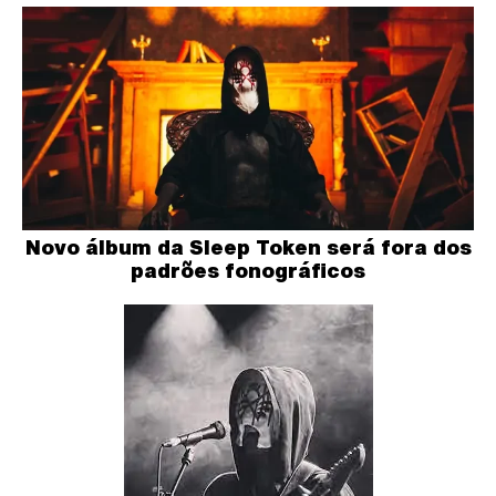
Novo álbum da Sleep Token será fora dos
padrões fonográficos