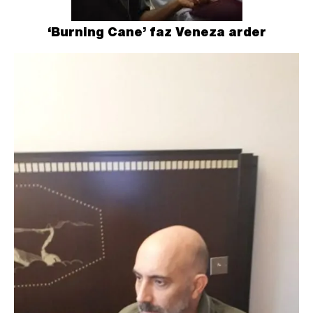
‘Burning Cane’ faz Veneza arder