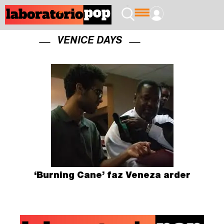
VENICE DAYS
‘Burning Cane’ faz Veneza arder