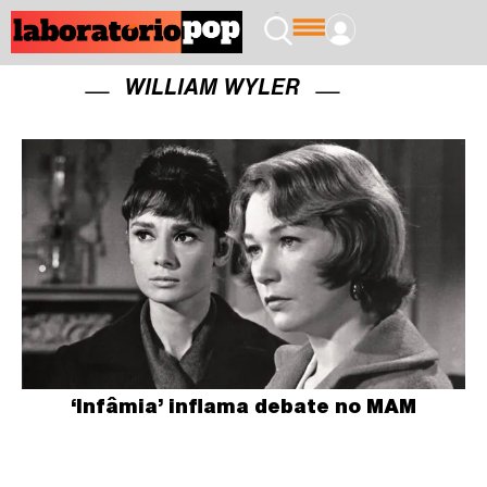
WILLIAM WYLER
‘Infâmia’ inflama debate no MAM