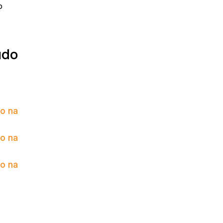
o
údo
to na
to na
to na