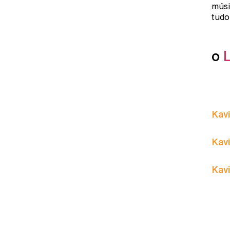
músi
tudo
o
Kavi
Kavi
Kavi