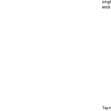
sing
está
Tayn