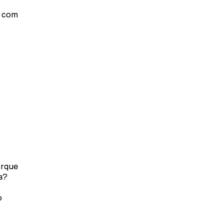
k com
orque
a?
o