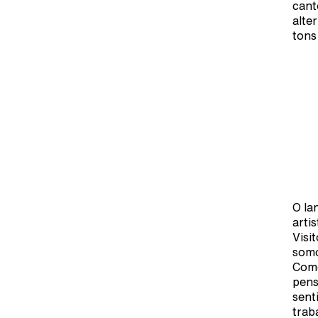
cant
alte
tons
O la
arti
Visi
somo
Como
pens
sent
trab