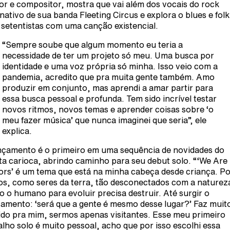
or e compositor, mostra que vai além dos vocais do rock
rnativo de sua banda Fleeting Circus e explora o blues e fol
 setentistas com uma canção existencial.
“Sempre soube que algum momento eu teria a
necessidade de ter um projeto só meu. Uma busca por
identidade e uma voz própria só minha. Isso veio com a
pandemia, acredito que pra muita gente também. Amo
produzir em conjunto, mas aprendi a amar partir para
essa busca pessoal e profunda. Tem sido incrível testar
novos ritmos, novos temas e aprender coisas sobre ‘o
meu fazer música’ que nunca imaginei que seria”, ele
explica.
nçamento é o primeiro em uma sequência de novidades do
sta carioca, abrindo caminho para seu debut solo. “‘We Are
tors’ é um tema que está na minha cabeça desde criança. P
s, como seres da terra, tão desconectados com a naturez
 o humano para evoluir precisa destruir. Até surgir o
amento: ‘será que a gente é mesmo desse lugar?’ Faz muit
ido pra mim, sermos apenas visitantes. Esse meu primeiro
alho solo é muito pessoal, acho que por isso escolhi essa