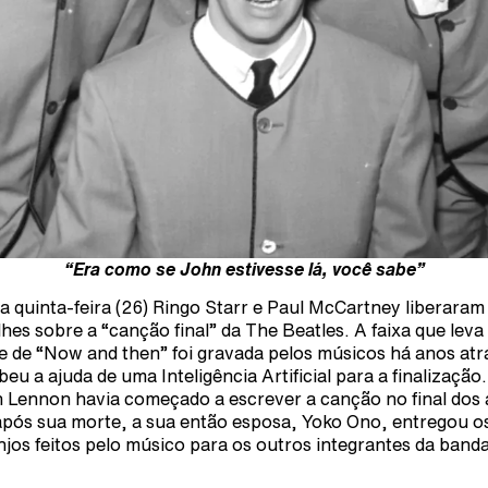
“Era como se John estivesse lá, você sabe”
a quinta-feira (26) Ringo Starr e Paul McCartney liberaram
lhes sobre a “canção final” da The Beatles. A faixa que leva
 de “Now and then” foi gravada pelos músicos há anos atr
beu a ajuda de uma Inteligência Artificial para a finalização.
 Lennon havia começado a escrever a canção no final dos
após sua morte, a sua então esposa, Yoko Ono, entregou o
njos feitos pelo músico para os outros integrantes da banda