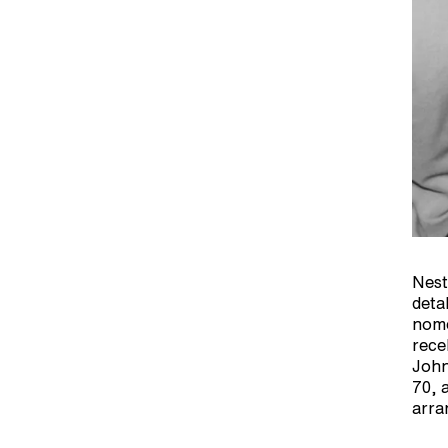
Nest
deta
nome
rece
John
70, 
arra