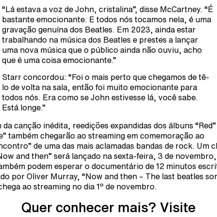
“Lá estava a voz de John, cristalina”, disse McCartney. “É
bastante emocionante. E todos nós tocamos nela, é uma
gravação genuína dos Beatles. Em 2023, ainda estar
trabalhando na música dos Beatles e prestes a lançar
uma nova música que o público ainda não ouviu, acho
que é uma coisa emocionante.”
Starr concordou: “Foi o mais perto que chegamos de tê-
lo de volta na sala, então foi muito emocionante para
todos nós. Era como se John estivesse lá, você sabe.
Está longe.”
 da canção inédita, reedições expandidas dos álbuns “Red”
e” também chegarão ao streaming em comemoração ao
ncontro” de uma das mais aclamadas bandas de rock. Um cl
Now and then” será lançado na sexta-feira, 3 de novembro,
também podem esperar o documentário de 12 minutos escri
gido por Oliver Murray, “Now and then – The last beatles so
chega ao streaming no dia 1º de novembro.
Quer conhecer mais? Visite