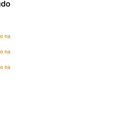
údo
to na
to na
to na