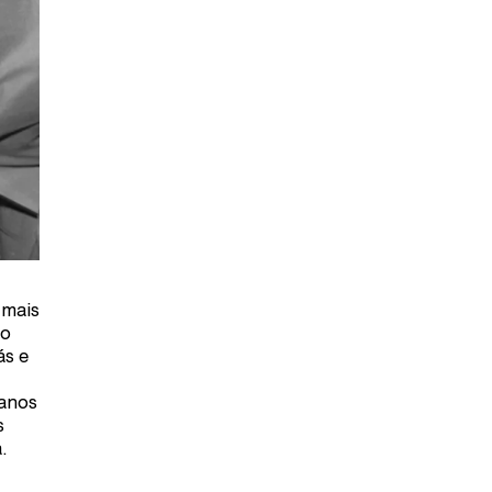
 mais
 o
ás e
 anos
s
.