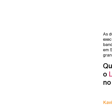
As d
exec
band
em S
gran
Qu
o
n
Kavi