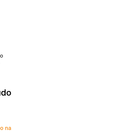
ho
s
údo
to na