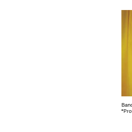
Band
“Pro