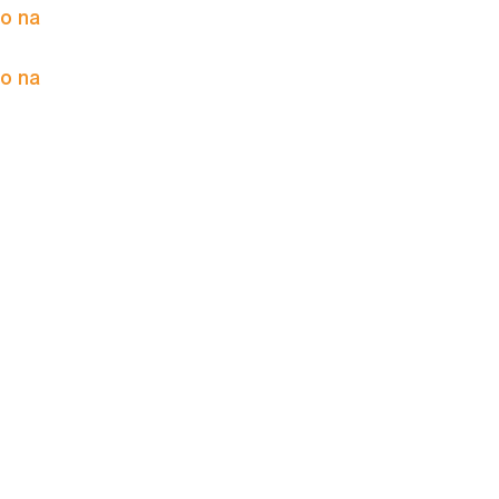
to na
to na