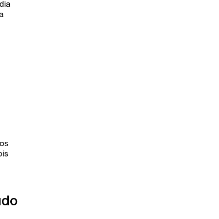
dia
a
dos
ois
údo