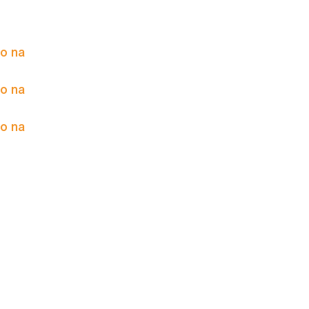
to na
to na
to na