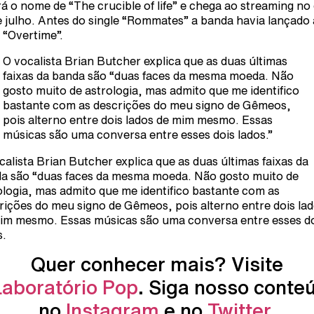
rá o nome de “The crucible of life” e chega ao streaming no 
e julho. Antes do single “Rommates” a banda havia lançado 
a “Overtime”.
O vocalista Brian Butcher explica que as duas últimas
faixas da banda são “duas faces da mesma moeda. Não
gosto muito de astrologia, mas admito que me identifico
bastante com as descrições do meu signo de Gêmeos,
pois alterno entre dois lados de mim mesmo. Essas
músicas são uma conversa entre esses dois lados.”
calista Brian Butcher explica que as duas últimas faixas da
a são “duas faces da mesma moeda. Não gosto muito de
ologia, mas admito que me identifico bastante com as
rições do meu signo de Gêmeos, pois alterno entre dois la
im mesmo. Essas músicas são uma conversa entre esses d
s.
Quer conhecer mais? Visite
Laboratório Pop
. Siga nosso conte
no
Instagram
e no
Twitter
.