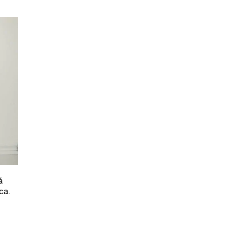
á
ca.