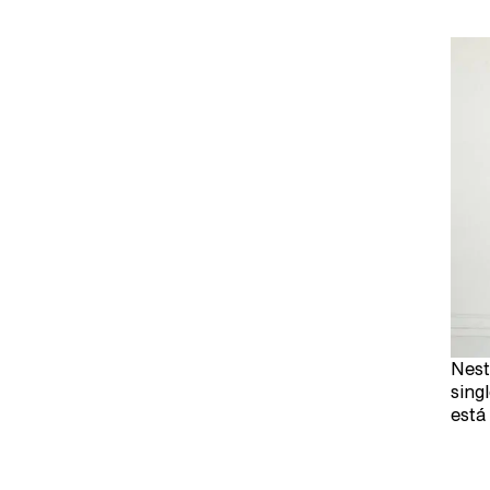
Nest
sing
está