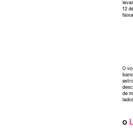
leva
12 d
faix
O vo
band
astr
desc
de m
lado
o