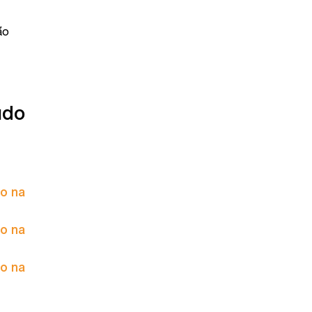
ão
údo
to na
to na
to na