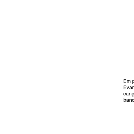
Em p
Evan
canç
band