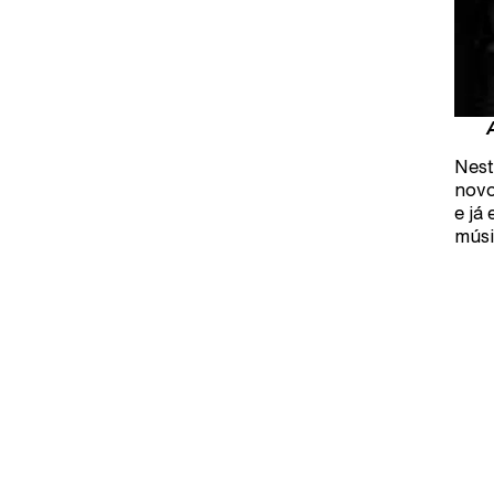
Nest
novo
e já
músi