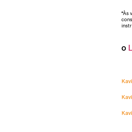
“Às 
cons
inst
o
Kavi
Kavi
Kavi