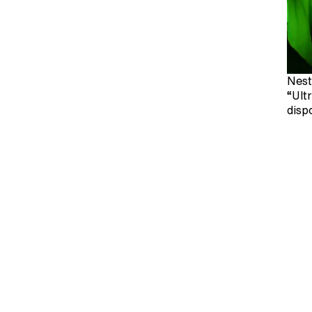
Nest
“Ult
disp