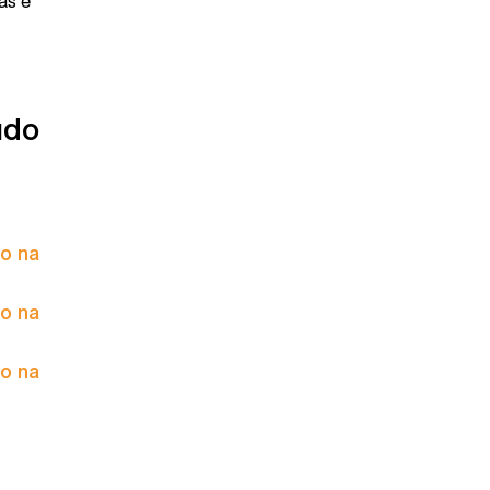
as e
údo
to na
to na
to na