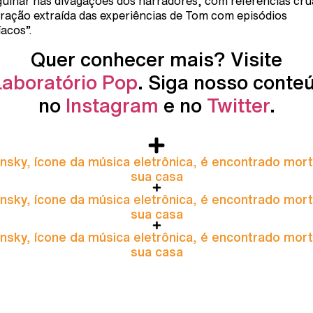
ulhar nas divagações dos narradores, com referências cru
iração extraída das experiências de Tom com episódios
acos”.
Quer conhecer mais? Visite
Laboratório Pop
. Siga nosso conte
no
Instagram
e no
Twitter
.
nsky, ícone da música eletrônica, é encontrado mor
sua casa
nsky, ícone da música eletrônica, é encontrado mor
sua casa
nsky, ícone da música eletrônica, é encontrado mor
sua casa