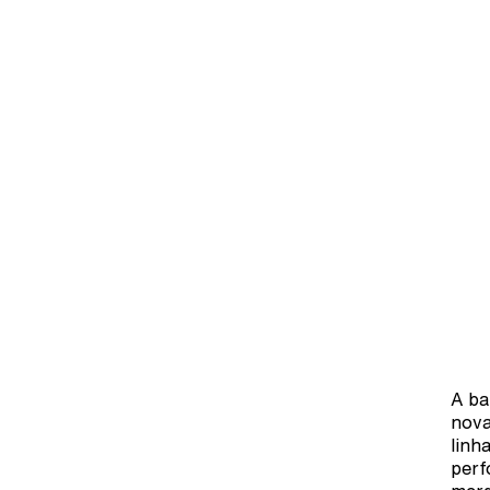
A ba
nova
linh
perf