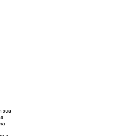
m sua
na
ma