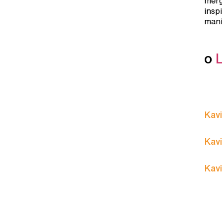
merg
insp
maní
o
Kavi
Kavi
Kavi