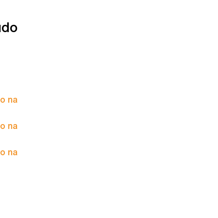
údo
to na
to na
to na