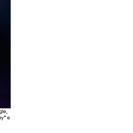
gle,
ey” e