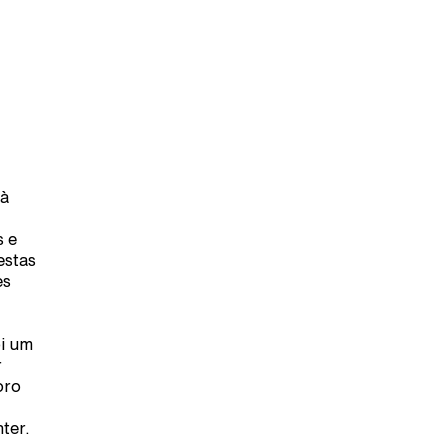
 à
s e
estas
es
oi um
r
oro
ter.