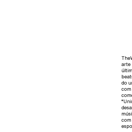
TheW
arte
últi
beat
do u
com 
como
“Uni
desa
músi
com 
espo