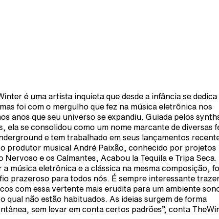
inter é uma artista inquieta que desde a infância se dedica
 mas foi com o mergulho que fez na música eletrônica nos
mos anos que seu universo se expandiu. Guiada pelos synth
s, ela se consolidou como um nome marcante de diversas f
nderground e tem trabalhado em seus lançamentos recent
o produtor musical André Paixão, conhecido por projetos
 Nervoso e os Calmantes, Acabou la Tequila e Tripa Seca.
r a música eletrônica e a clássica na mesma composição, f
fio prazeroso para todos nós. É sempre interessante traze
cos com essa vertente mais erudita para um ambiente son
o qual não estão habituados. As ideias surgem de forma
ntânea, sem levar em conta certos padrões”, conta TheWin