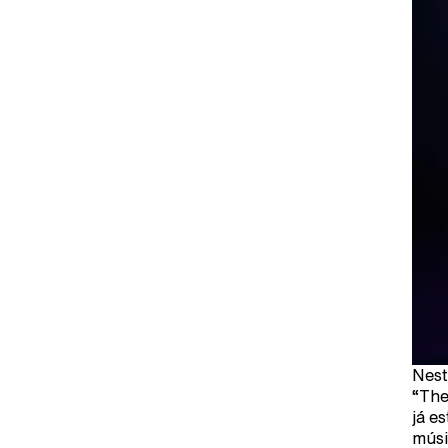
Nest
“The
já e
músi