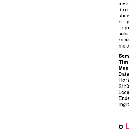
invi
de e
show
no q
orqu
sele
repe
meio-
Serv
Tim
Muni
Data
Horá
21h3
Loca
Ende
Ingr
o