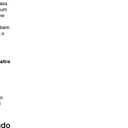
casa
 um
how
ambém
 o
atro
lo
i
údo