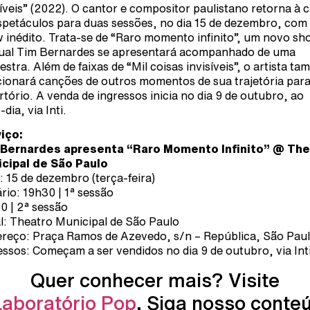
síveis” (2022). O cantor e compositor paulistano retorna à 
spetáculos para duas sessões, no dia 15 de dezembro, com
 inédito. Trata-se de “Raro momento infinito”, um novo s
ual Tim Bernardes se apresentará acompanhado de uma
estra. Além de faixas de “Mil coisas invisíveis”, o artista t
cionará canções de outros momentos de sua trajetória para
rtório. A venda de ingressos inicia no dia 9 de outubro, ao
dia, via Inti.
iço:
 Bernardes apresenta “Raro Momento Infinito” @ The
cipal de São Paulo
: 15 de dezembro (terça-feira)
rio: 19h30 | 1ª sessão
0 | 2ª sessão
l: Theatro Municipal de São Paulo
reço: Praça Ramos de Azevedo, s/n – República, São Pau
essos: Começam a ser vendidos no dia 9 de outubro, via Int
Quer conhecer mais? Visite
Laboratório Pop
. Siga nosso conte