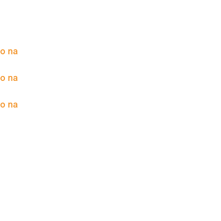
to na
to na
to na