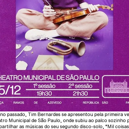
no passado, Tim Bernardes se apresentou pela primeira v
tro Municipal de São Paulo, onde subiu ao palco sozinho 
artilhar as músicas do seu segundo disco-solo, “Mil coisas