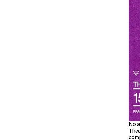
No a
Thea
comp