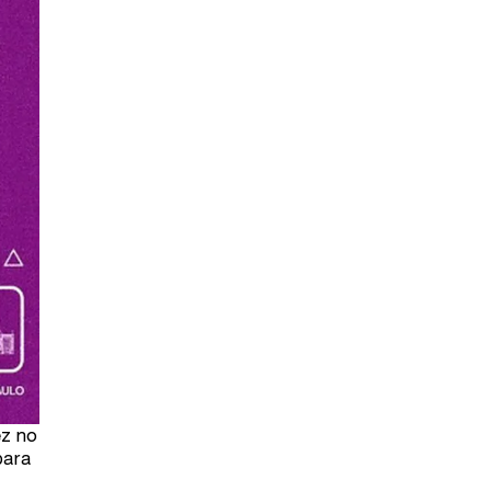
ez no
para