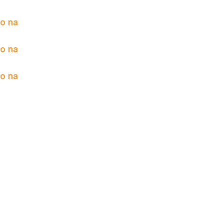
to na
to na
to na