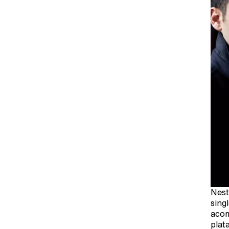
Nest
sing
acom
plat