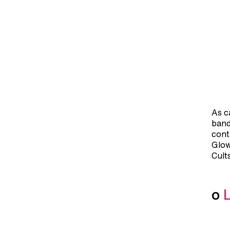
As c
band
cont
Glow
Cult
o