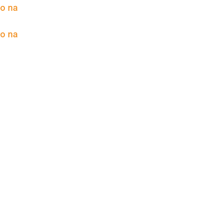
to na
to na