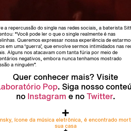
e a repercussão do single nas redes sociais, a baterista Sitt
ntou: “Você pode ler o que o single realmente é nas
elinhas. Queremos expressar nossa experiência de estarmo
os em uma ‘guerra’, que envolve sermos intimidados nas re
ais. Alguns nos atacavam com tanta fúria por meio de
ntários negativos, embora nunca tenhamos mostrado
ssão a ninguém”.
Quer conhecer mais? Visite
Laboratório Pop
. Siga nosso conte
no
Instagram
e no
Twitter
.
nsky, ícone da música eletrônica, é encontrado mor
sua casa