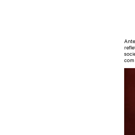
Ante
refl
soci
com 