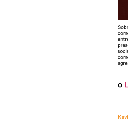
Sobr
come
entr
pres
soci
come
agre
o
Kavi