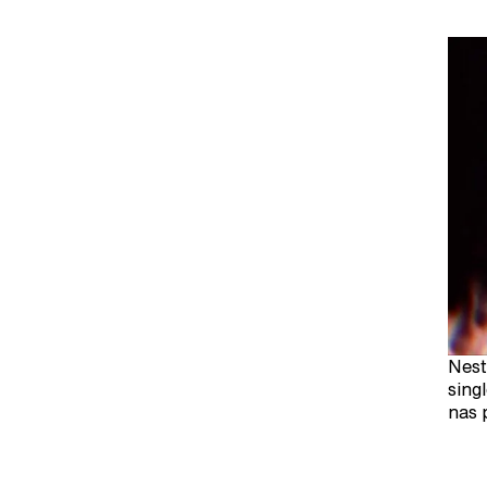
Nest
sing
nas 