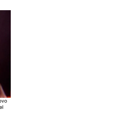
novo
el