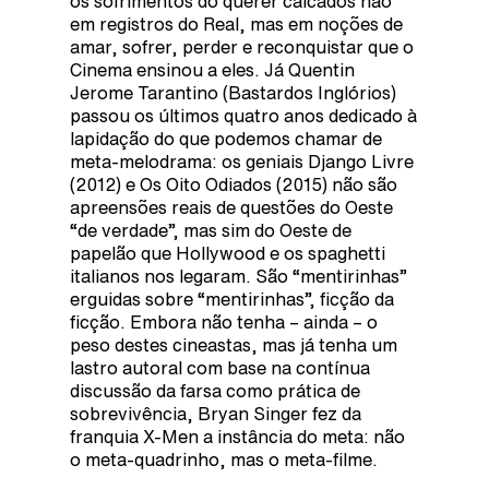
os sofrimentos do querer calcados não
em registros do Real, mas em noções de
amar, sofrer, perder e reconquistar que o
Cinema ensinou a eles. Já Quentin
Jerome Tarantino (Bastardos Inglórios)
passou os últimos quatro anos dedicado à
lapidação do que podemos chamar de
meta-melodrama: os geniais Django Livre
(2012) e Os Oito Odiados (2015) não são
apreensões reais de questões do Oeste
“de verdade”, mas sim do Oeste de
papelão que Hollywood e os spaghetti
italianos nos legaram. São “mentirinhas”
erguidas sobre “mentirinhas”, ficção da
ficção. Embora não tenha – ainda – o
peso destes cineastas, mas já tenha um
lastro autoral com base na contínua
discussão da farsa como prática de
sobrevivência, Bryan Singer fez da
franquia X-Men a instância do meta: não
o meta-quadrinho, mas o meta-filme.