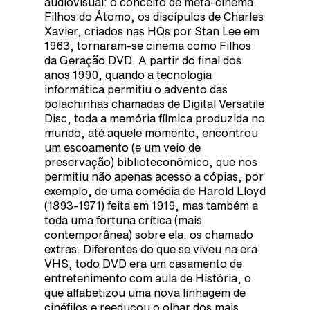
audiovisual: o conceito de meta-cinema.
Filhos do Átomo, os discípulos de Charles
Xavier, criados nas HQs por Stan Lee em
1963, tornaram-se cinema como Filhos
da Geração DVD. A partir do final dos
anos 1990, quando a tecnologia
informática permitiu o advento das
bolachinhas chamadas de Digital Versatile
Disc, toda a memória fílmica produzida no
mundo, até aquele momento, encontrou
um escoamento (e um veio de
preservação) biblioteconômico, que nos
permitiu não apenas acesso a cópias, por
exemplo, de uma comédia de Harold Lloyd
(1893-1971) feita em 1919, mas também a
toda uma fortuna crítica (mais
contemporânea) sobre ela: os chamado
extras. Diferentes do que se viveu na era
VHS, todo DVD era um casamento de
entretenimento com aula de História, o
que alfabetizou uma nova linhagem de
cinéfilos e reeducou o olhar dos mais