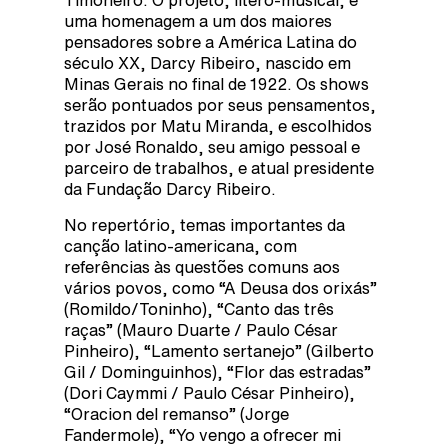
Timoneiro. O projeto, lítero-musical, é
uma homenagem a um dos maiores
pensadores sobre a América Latina do
século XX, Darcy Ribeiro, nascido em
Minas Gerais no final de 1922. Os shows
serão pontuados por seus pensamentos,
trazidos por Matu Miranda, e escolhidos
por José Ronaldo, seu amigo pessoal e
parceiro de trabalhos, e atual presidente
da Fundação Darcy Ribeiro.
No repertório, temas importantes da
canção latino-americana, com
referências às questões comuns aos
vários povos, como “A Deusa dos orixás”
(Romildo/Toninho), “Canto das três
raças” (Mauro Duarte / Paulo César
Pinheiro), “Lamento sertanejo” (Gilberto
Gil / Dominguinhos), “Flor das estradas”
(Dori Caymmi / Paulo César Pinheiro),
“Oracion del remanso” (Jorge
Fandermole), “Yo vengo a ofrecer mi