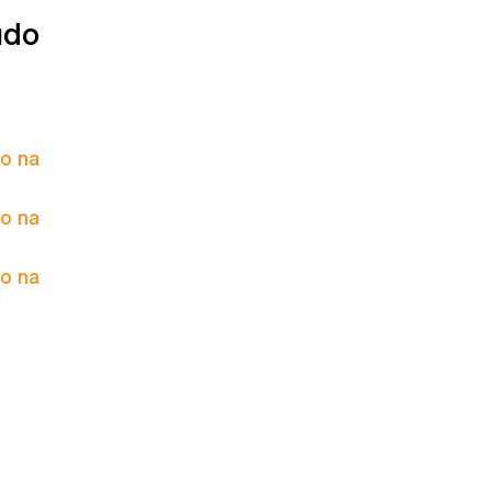
údo
to na
to na
to na