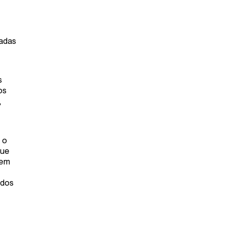
zadas
s
os
,
 o
que
 em
 dos