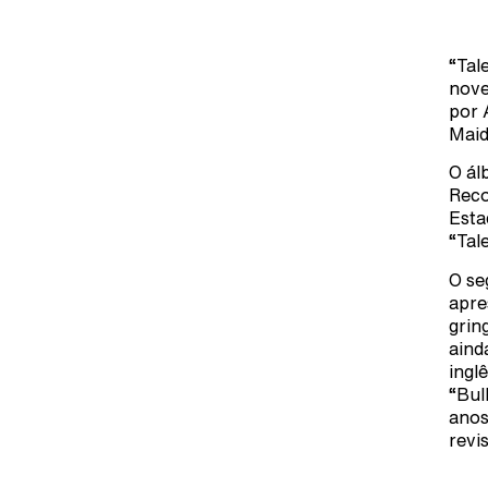
“Tal
nove
por 
Maid
O ál
Reco
Esta
“Tal
O se
apre
grin
aind
ingl
“Bul
anos
revi