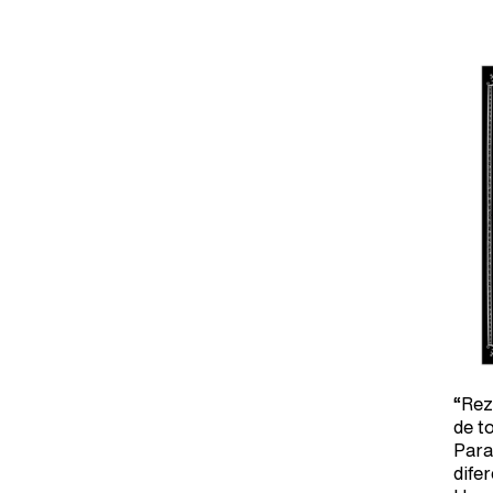
“Rez
de t
Para
dife