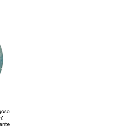
goso
’.
mente