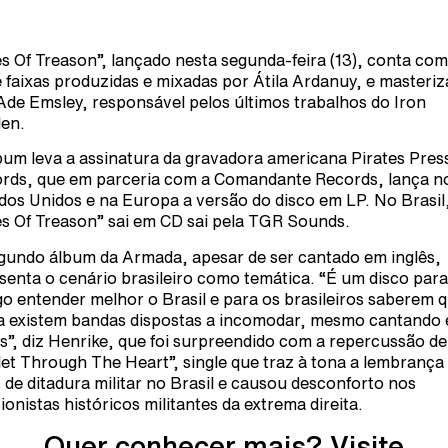
es Of Treason”, lançado nesta segunda-feira (13), conta com
 faixas produzidas e mixadas por Átila Ardanuy, e masteri
Ade Emsley, responsável pelos últimos trabalhos do Iron
en.
bum leva a assinatura da gravadora americana Pirates Pres
rds, que em parceria com a Comandante Records, lança n
dos Unidos e na Europa a versão do disco em LP. No Brasil
es Of Treason” sai em CD sai pela TGR Sounds.
gundo álbum da Armada, apesar de ser cantado em inglês,
senta o cenário brasileiro como temática. “É um disco para
go entender melhor o Brasil e para os brasileiros saberem 
a existem bandas dispostas a incomodar, mesmo cantando
ês”, diz Henrike, que foi surpreendido com a repercussão de
let Through The Heart”, single que traz à tona a lembrança
 de ditadura militar no Brasil e causou desconforto nos
sionistas históricos militantes da extrema direita.
Quer conhecer mais? Visite