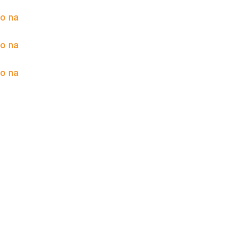
to na
to na
to na