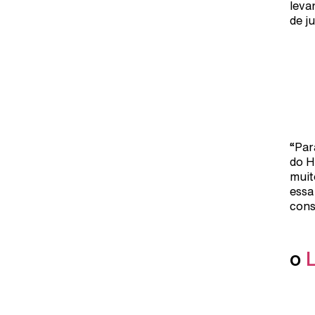
leva
de j
“Par
do H
muit
essa
cons
o