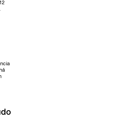
12
.
ncia
há
m
údo