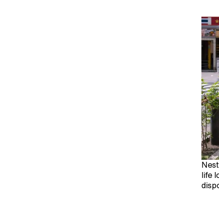
Nest
life
disp